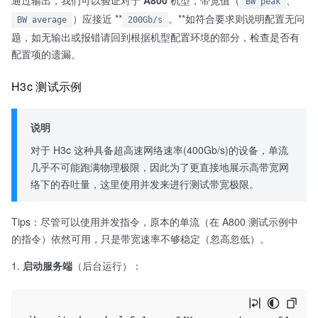
通过输出，我们可以验证对于
A800
机型，带宽值（
、
BW peak
）应接近 **
。**如符合要求则说明配置无问
BW average
200Gb/s
题，如无输出或报错请回到根据机型配置环境的部分，检查是否有
配置项的遗漏。
H3c 测试示例
说明
对于 H3c 这种具备超高速网络速率(400Gb/s)的设备，单流
几乎不可能跑满物理极限，因此为了更直接地展示高带宽网
络下的吞吐量，这里使用并发来进行测试带宽极限。
Tips：尽管可以使用并发指令，原本的单流（在 A800 测试示例中
的指令）依然可用，只是带宽速率不够稳定（忽高忽低）。
启动服务端
（后台运行）：