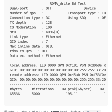
                    RDMA_Write BW Test

Dual-port       : OFF                Device        
Number of qps   : 1          Transport type : IB

Connection type : RC         Using SRQ      : OFF

TX depth        : 128

CQ Moderation   : 100

Mtu             : 4096[B]

Link type       : Ethernet

GID index       : 7

Max inline data : 0[B]

rdma_cm QPs   : OFF

Data ex. method : Ethernet

---------------------------------------------------
local address: LID 0000 QPN 0xf181 PSN 0xd0b8e RKey
GID: 00:00:00:00:00:00:00:00:00:00:255:255:33:204:22
remote address: LID 0000 QPN 0x45ab PSN 0xf53f0e RK
GID: 00:00:00:00:00:00:00:00:00:00:255:255:33:204:22
---------------------------------------------------
#bytes     #iterations    BW peak[Gb/sec]    BW ave
65536      5000             195.11             195.