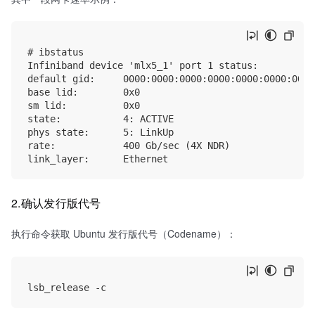
# ibstatus

Infiniband device 'mlx5_1' port 1 status:

default gid:     0000:0000:0000:0000:0000:0000:0000:
base lid:        0x0

sm lid:          0x0

state:           4: ACTIVE

phys state:      5: LinkUp

rate:            400 Gb/sec (4X NDR)

2.确认发行版代号
执行命令获取 Ubuntu 发行版代号（Codename）：