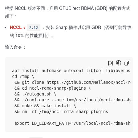
根据 NCCL 版本不同，启用 GPUDirect RDMA (GDR) 的配置方式
如下：
NCCL <
：安装 Sharp 插件以启用 GDR（否则可能导致
2.12
约 10% 的性能损耗）。
输入命令：
apt install automake autoconf libtool libibverbs-de
cd /tmp \

 && git clone https://github.com/Mellanox/nccl-rdma
 && cd nccl-rdma-sharp-plugins \

 && ./autogen.sh \

 && ./configure --prefix=/usr/local/nccl-rdma-sharp
 && make && make install \

 && rm -rf /tmp/nccl-rdma-sharp-plugins
