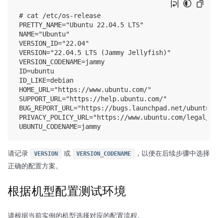
# cat /etc/os-release

PRETTY_NAME="Ubuntu 22.04.5 LTS"

NAME="Ubuntu"

VERSION_ID="22.04"

VERSION="22.04.5 LTS (Jammy Jellyfish)"

VERSION_CODENAME=jammy

ID=ubuntu

ID_LIKE=debian

HOME_URL="https://www.ubuntu.com/"

SUPPORT_URL="https://help.ubuntu.com/"

BUG_REPORT_URL="https://bugs.launchpad.net/ubuntu/"

PRIVACY_POLICY_URL="https://www.ubuntu.com/legal/te
请记录
或
，以便在后续步骤中选择
VERSION
VERSION_CODENAME
正确的配置方案。
根据机型配置测试环境
请根据当前实例的机型选择对应的配置流程。