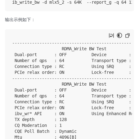
输出示例如下：
---------------------------------------------------
                    RDMA_Write BW Test

 Dual-port       : OFF          Device         : mlx
 Number of qps   : 64           Transport type : IB

 Connection type : RC           Using SRQ      : OFF
 PCIe relax order: ON           Lock-free      : OFF
---------------------------------------------------
                    RDMA_Write BW Test

 Dual-port       : OFF          Device         : mlx
 Number of qps   : 64           Transport type : IB

 Connection type : RC           Using SRQ      : OFF
 PCIe relax order: ON           Lock-free      : OFF
 ibv_wr* API     : ON           Using Enhanced Reor
 TX depth        : 128

 CQ Moderation   : 1

 CQE Poll Batch  : Dynamic

 Mtu             : 4096[B]
