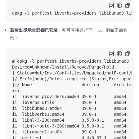
若输出显示全部都已安装
，则可直接进行下一步。例如正确实
例：
# dpkg -l perftest ibverbs-providers libibumad3 lib
Desired=Unknown/Install/Remove/Purge/Hold

| Status=Not/Inst/Conf-files/Unpacked/halF-conf/Hal
|/ Err?=(none)/Reinst-required (Status,Err: uppercas
||/ Name                    Version      Architectu
+++-=======================-============-==========
ii  ibverbs-providers:amd64 39.0-1       amd64     
ii  ibverbs-utils           39.0-1       amd64     
ii  libibumad3:amd64        39.0-1       amd64     
ii  libibverbs1:amd64       39.0-1       amd64     
ii  libnl-3-200:amd64       3.5.0-0.1    amd64     
ii  libnl-route-3-200:amd64 3.5.0-0.1    amd64     
ii  librdmacm1:amd64        39.0-1       amd64     