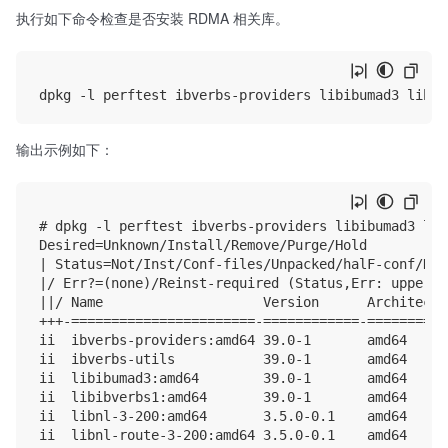
执行如下命令检查是否安装 RDMA 相关库。
输出示例如下：
# dpkg -l perftest ibverbs-providers libibumad3 lib
Desired=Unknown/Install/Remove/Purge/Hold

| Status=Not/Inst/Conf-files/Unpacked/halF-conf/Hal
|/ Err?=(none)/Reinst-required (Status,Err: uppercas
||/ Name                    Version      Architectu
+++-=======================-============-==========
ii  ibverbs-providers:amd64 39.0-1       amd64     
ii  ibverbs-utils           39.0-1       amd64     
ii  libibumad3:amd64        39.0-1       amd64     
ii  libibverbs1:amd64       39.0-1       amd64     
ii  libnl-3-200:amd64       3.5.0-0.1    amd64     
ii  libnl-route-3-200:amd64 3.5.0-0.1    amd64     