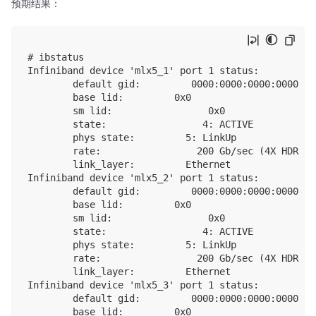
预期结果：
# ibstatus

Infiniband device 'mlx5_1' port 1 status:

        default gid:         0000:0000:0000:0000:00
        base lid:         0x0

        sm lid:                 0x0

        state:                 4: ACTIVE

        phys state:         5: LinkUp

        rate:                 200 Gb/sec (4X HDR)

        link_layer:         Ethernet

Infiniband device 'mlx5_2' port 1 status:

        default gid:         0000:0000:0000:0000:00
        base lid:         0x0

        sm lid:                 0x0

        state:                 4: ACTIVE

        phys state:         5: LinkUp

        rate:                 200 Gb/sec (4X HDR)

        link_layer:         Ethernet

Infiniband device 'mlx5_3' port 1 status:

        default gid:         0000:0000:0000:0000:00
        base lid:         0x0
