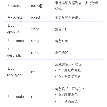
事件详细数据列表，支持数组
└ events
object[]
格式。
└└ object
object
变更后的角色信息。
└└└
string
角色 ID。
open_id
└└└ name
string
角色名称。
└└└
string
角色描述。
description
角色类型。可能值：
└└└
1：角色库角色
int
role_type
2：自定义角色
角色模式。可能值：
0：静态角色
└└└ mode
int
1：动态角色