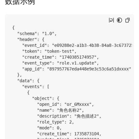
数据示例
{

  "schema": "1.0",

  "header": {

    "event_id": "e09288e2-a1b3-4b38-84a8-3c673725xxx
    "token": "token-test",

    "create_time": "1740385174957",

    "event_type": "role.v1.update",

    "app_id": "897957767eda448e9e3c53c6a51dxxxx"

  },

  "data": {

    "events": [

      {

        "object": {

          "open_id": "or_6Mxxxx",

          "name": "角色名称2",

          "description": "角色描述2",

          "role_type": 2,

          "mode": 0,

          "create_time": 1735873104,
