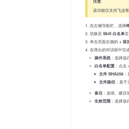
注意
该功能仅支持飞连
在左侧导航栏，选择
切换至
Skill 白名单
页
单击页面右侧的
+ 
在弹出的对话框中完
操作系统
：选择该白
白名单配置
：点击
文件 SHA256
：
文件路径
：基于
备注
：选填。建议
生效范围
：选择该