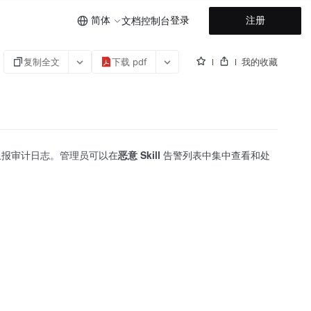
简体
登录
注册
文档
控制台
复制全文
下载 pdf
我的收藏
时上报审计日志。管理员可以在
恶意 Skill
告警列表中集中查看和处