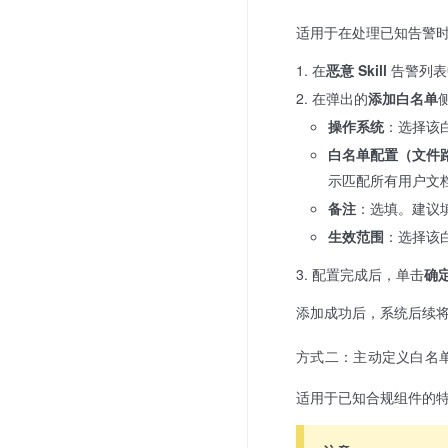
适用于在处理已知告警
在
恶意 Skill
告警列表
在弹出的
添加白名单
操作系统
：选择该白
白名单配置（文件
示匹配所有用户文
备注
：选填。建议
生效范围
：选择该
配置完成后，单击
确
添加成功后，系统后续
方式二：主动定义白名
适用于已知合规组件的特