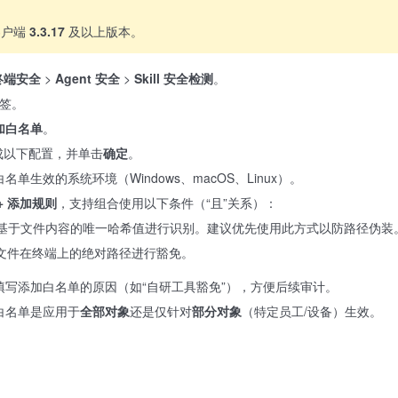
客户端
3.3.17
及以上版本。
终端安全
>
Agent 安全
>
Skill 安全检测
。
签。
添加白名单
。
成以下配置，并单击
确定
。
名单生效的系统环境（Windows、macOS、Linux）。
+ 添加规则
，支持组合使用以下条件（“且”关系）：
基于文件内容的唯一哈希值进行识别。建议优先使用此方式以防路径伪装
文件在终端上的绝对路径进行豁免。
填写添加白名单的原因（如“自研工具豁免”），方便后续审计。
白名单是应用于
全部对象
还是仅针对
部分对象
（特定员工/设备）生效。