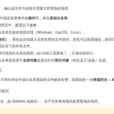
时，确认该文件为误报并需要立即豁免的场景。
中指定告警事件的
操作
列，单击
添加白名单
。
侧滑页中，配置以下参数：
名单生效的系统环境（Windows、macOS、Linux）。
路径）
：系统会自动填入当前告警的文件路径。您也可以按需修改，路径
档目录下的所有文件。
填写添加白名单的原因（如“自研工具豁免”），方便后续审计。
白名单是应用于
全部对象
还是仅针对
部分对象
（特定员工/设备）生效。
定
。
将不再针对命中该白名单规则的文件触发告警，该规则统一在
终端安全
>
A
单规则
征（如 SHA256 或路径），在产生告警前预先配置豁免的场景。