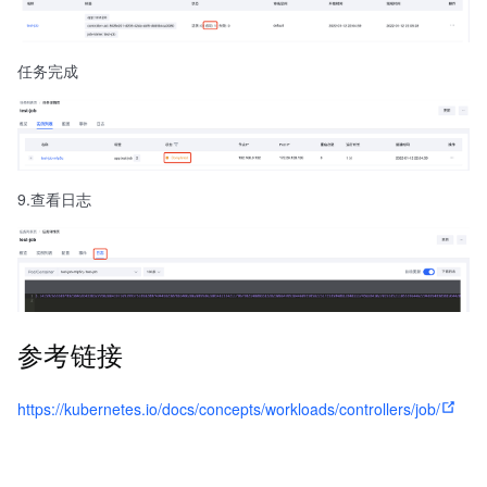
任务完成
9.查看日志
参考链接
https://kubernetes.io/docs/concepts/workloads/controllers/job/