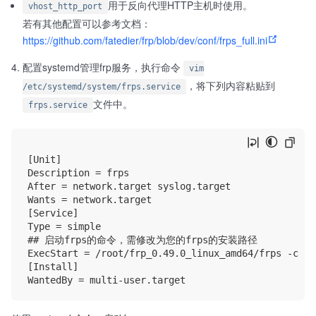
用于反向代理HTTP主机时使用。
vhost_http_port
若有其他配置可以参考文档：
https://github.com/fatedier/frp/blob/dev/conf/frps_full.ini
配置systemd管理frp服务，执行命令
vim
，将下列内容粘贴到
/etc/systemd/system/frps.service
文件中。
frps.service
[Unit]

Description = frps

After = network.target syslog.target

Wants = network.target

[Service]

Type = simple

## 启动frps的命令，需修改为您的frps的安装路径

ExecStart = /root/frp_0.49.0_linux_amd64/frps -c /r
[Install]
