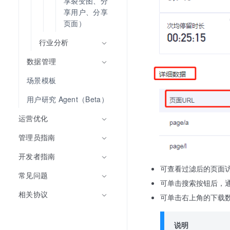
享裂变图、分
享用户、分享
页面）
行业分析
数据管理
场景模板
用户研究 Agent（Beta）
运营优化
管理员指南
开发者指南
可查看过滤后的页面
常见问题
可单击搜索按钮后，通
相关协议
可单击右上角的下载
说明