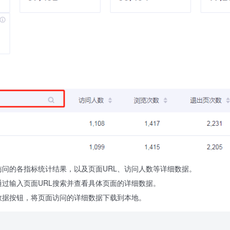
访问的各指标统计结果，以及页面URL、访问人数等详细数据。
过输入页面URL搜索并查看具体页面的详细数据。
数据按钮，将页面访问的详细数据下载到本地。