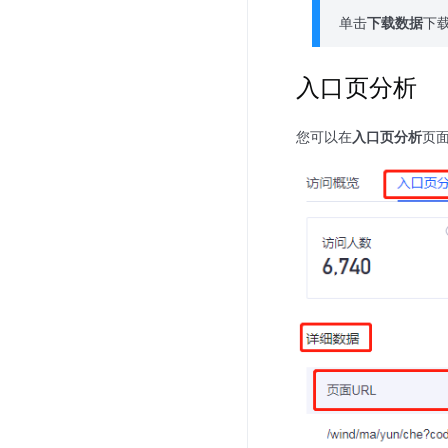
单击
下载数据
下
入口页分析
您可以在
入口页分析
页