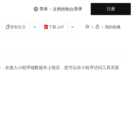
简体
登录
注册
文档
控制台
复制全文
下载 pdf
我的收藏
次数等，在接入小程序端数据并上报后，您可以在小程序访问工具页面