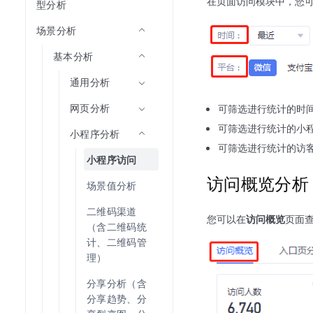
在页面访问模块中，您
型分析
场景分析
基本分析
通用分析
网页分析
可筛选进行统计的时
可筛选进行统计的小
小程序分析
可筛选进行统计的访
小程序访问
访问概览分
场景值分析
二维码渠道
您可以在
访问概览
页面
（含二维码统
计、二维码管
理）
分享分析（含
分享趋势、分