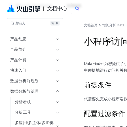
增长分析 DataFinder
文档指南
文档中心
请输入
文档首页
增长分析 DataFi
产品动态
小程序访
产品简介
产品计费
DataFinder为
快速入门
中便捷地进行访问相关
数据分析前规划
前提条件
数据分析与治理
您需要先完成小程序端
分析看板
配置过滤条
分析工具
多应用/多主体/多ID类