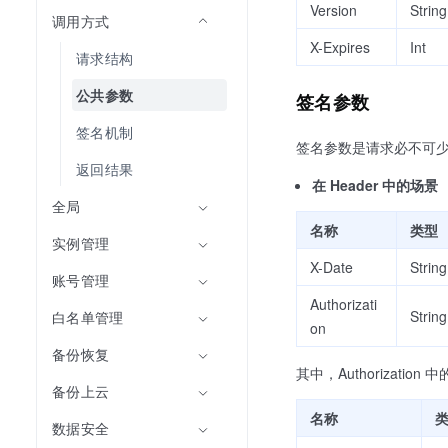
Version
String
调用方式
X-Expires
Int
请求结构
公共参数
签名参数
签名机制
签名参数是请求必不可少的部
返回结果
在 Header 中的场景
全局
名称
类型
实例管理
X-Date
String
账号管理
Authorizati
String
白名单管理
on
备份恢复
其中，Authorizati
备份上云
名称
数据安全