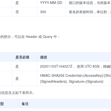
是
YYYY-MM-DD
接口的版本信息，当前版本为 2
否
300
签名的有效时间，单位秒，默
分，可以在 Header 或 Query 中：
是否必填
描述
是
20201103T104027Z， 使用 UTC 时间，精
HMAC-SHA256 Credential={AccessKey}/{Short
是
{SignedHeaders}, Signature={Signature}
on 中的信息含义如下表所示。
类型
备注