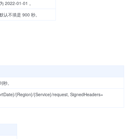
022-01-01 。
认不填是 900 秒。
确到秒。
Date}/{Region}/{Service}/request, SignedHeaders=