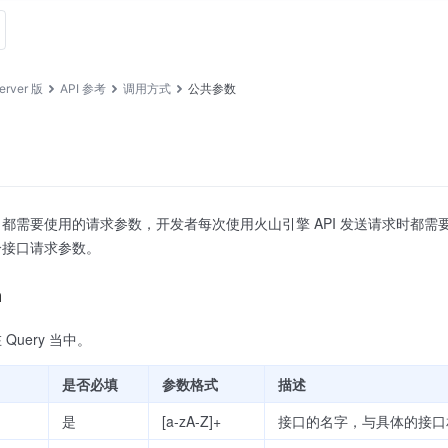
rver 版
API 参考
调用方式
公共参数
都需要使用的请求参数，开发者每次使用火山引擎 API 发送请求时都
分接口请求参数。
n
须在 Query 当中。
是否必填
参数格式
描述
是
[a-zA-Z]+
接口的名字，与具体的接口