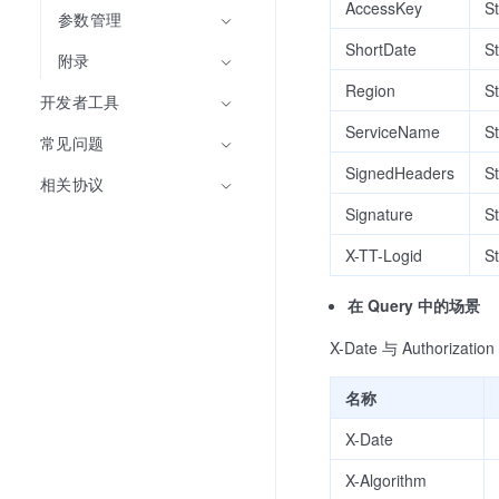
AccessKey
St
参数管理
ShortDate
St
附录
Region
St
开发者工具
ServiceName
St
常见问题
SignedHeaders
St
相关协议
Signature
St
X-TT-Logid
St
在 Query 中的场景
X-Date 与 Authoriz
名称
X-Date
X-Algorithm