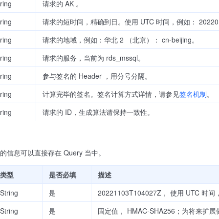
ring
请求的 AK 。
ring
请求的短时间，精确到日。使用 UTC 时间，例如： 202201
ring
请求的地域，例如：华北 2 （北京）： cn-beijing。
ring
请求的服务，当前为 rds_mssql。
ring
参与签名的 Header ，用分号分隔。
ring
计算完毕的签名。签名计算方式详情，请参见
签名机制
。
ring
请求的 ID，生成算法请保持一致性。
ation 的信息可以直接存在 Query 当中。
类型
是否必填
描述
String
是
20221103T104027Z， 使用 UTC 
String
是
固定值， HMAC-SHA256；为将来扩