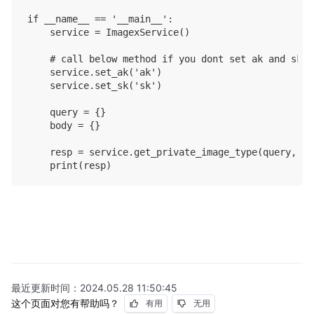
if __name__ == '__main__':

    service = ImagexService()

    # call below method if you dont set ak and sk i
    service.set_ak('ak')

    service.set_sk('sk')

    query = {}

    body = {}

    resp = service.get_private_image_type(query, bod
最近更新时间：
2024.05.28 11:50:45
这个页面对您有帮助吗？
有用
无用