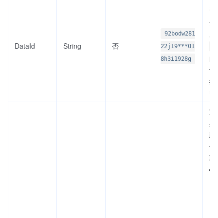
识
分
片
92bodw281
DataId
String
否
22j19***01
I
的
8h3i1928g
识
据
需
文
具
默
任
取