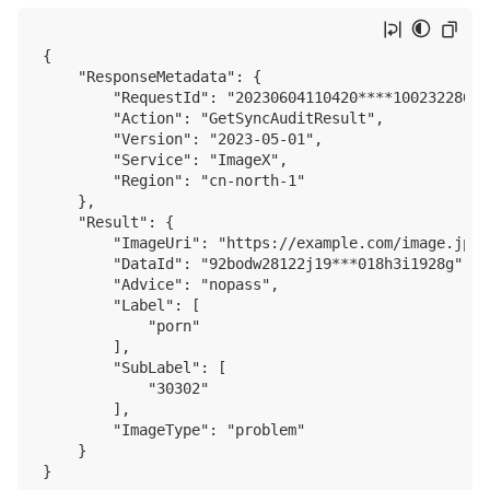
{

    "ResponseMetadata": {

        "RequestId": "20230604110420****100232280022
        "Action": "GetSyncAuditResult",

        "Version": "2023-05-01",

        "Service": "ImageX",

        "Region": "cn-north-1"

    },

    "Result": {

        "ImageUri": "https://example.com/image.jpg",
        "DataId": "92bodw28122j19***018h3i1928g",

        "Advice": "nopass",

        "Label": [

            "porn"

        ],

        "SubLabel": [

            "30302"

        ],

        "ImageType": "problem"

    }
