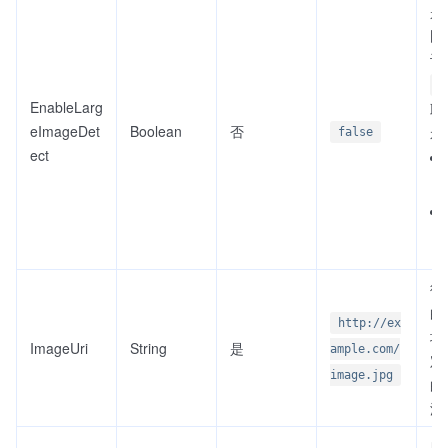
是
图
认
f
EnableLarg
取
eImageDet
Boolean
否
示
false
ect
待
的 
http://ex
址
ImageUri
String
是
ample.com/
定
image.jpg
的
源
自