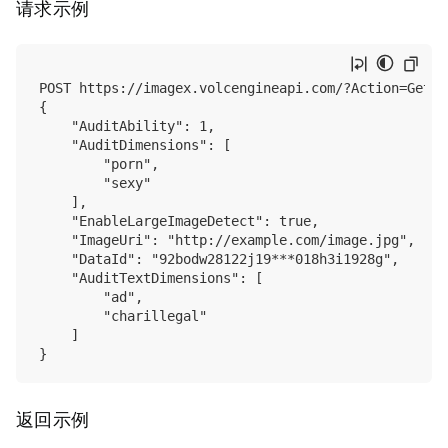
请求示例
POST https://imagex.volcengineapi.com/?Action=GetSy
{

    "AuditAbility": 1,

    "AuditDimensions": [

        "porn",

        "sexy"

    ],

    "EnableLargeImageDetect": true,

    "ImageUri": "http://example.com/image.jpg",

    "DataId": "92bodw28122j19***018h3i1928g",

    "AuditTextDimensions": [

        "ad",

        "charillegal"

    ]

返回示例