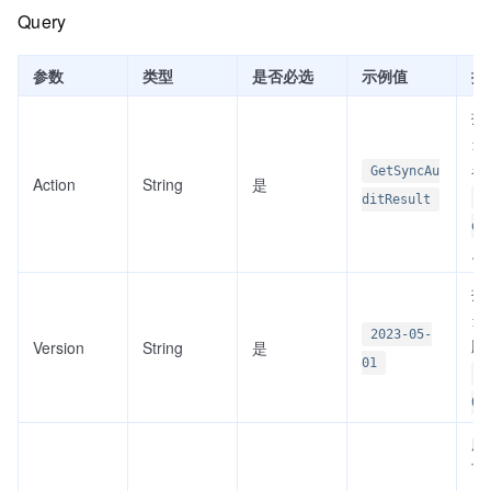
Query
参数
类型
是否必选
示例值
描
接
当前
名
GetSyncAu
Action
String
是
G
ditResult
di
。
接
当前
2023-05-
版
Version
String
是
01
2
01
服
可