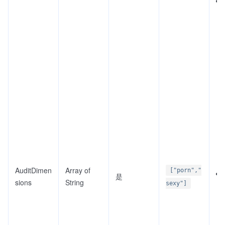
AuditDimen
Array of
["porn","
是
sions
String
sexy"]