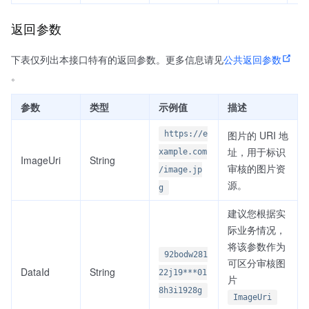
返回参数
下表仅列出本接口特有的返回参数。更多信息请见
公共返回参数
。
参数
类型
示例值
描述
图片的 URI 地
https://e
址，用于标识
xample.com
ImageUri
String
审核的图片资
/image.jp
源。
g
建议您根据实
际业务情况，
将该参数作为
92bodw281
可区分审核图
DataId
String
22j19***01
片
8h3i1928g
ImageUri