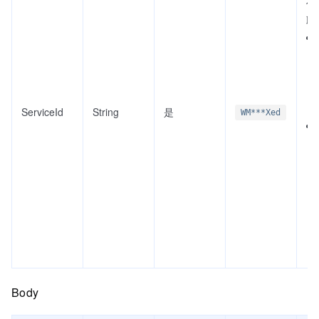
任
取
ServiceId
String
是
WM***Xed
Body