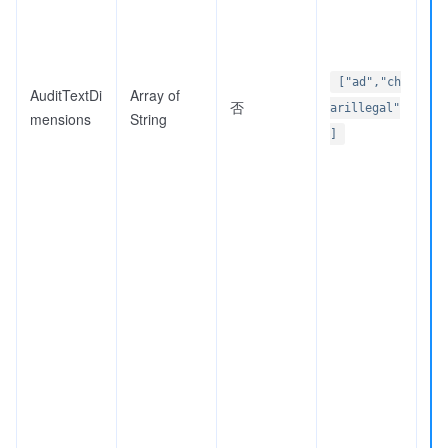
["ad","ch
AuditTextDi
Array of
否
arillegal"
mensions
String
]