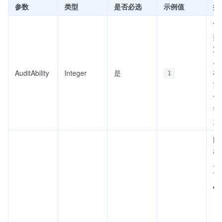
参数
类型
是否必选
示例值
描
审
型
定
所
核
AuditAbility
Integer
是
1
前
值
智
力
图
核
度
下