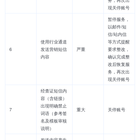
务，再次出
现关停账号
暂停服务，
以邮件/短
信/站内信
使用行业通道
等方式提醒
6
发送营销短信
严重
要求整改，
内容
确认完成整
改后恢复服
务，再次出
现关停账号
经查证短信内
容（含链接）
出现明确禁止
7
重大
关停账号
词语（参考签
名及模板审核
说明）
发送内容产生