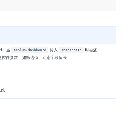
d，当
传入
时会还
aeolus-dashboard
snapshotId
盘控件参数，如筛选值、动态字段值等
生效