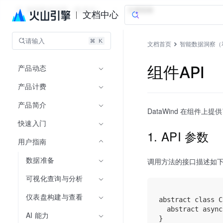
智能数据洞察（私有化）
文档指南
文档中心
请输入
文档首页
智能数据洞察（
产品动态
组件API
产品计费
产品简介
DataWind 在组件上提
快速入门
1. API 参数
用户指南
数据准备
调用方法的接口描述如
可视化查询与分析
仪表盘构建与查看
abstract class C
  abstract async
AI 能力
}
