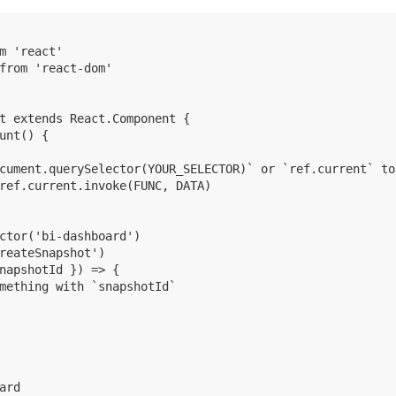
m 'react'

from 'react-dom'

t extends React.Component {

unt() {

cument.querySelector(YOUR_SELECTOR)` or `ref.current` to
ref.current.invoke(FUNC, DATA)

ctor('bi-dashboard')

reateSnapshot')

napshotId }) => {

mething with `snapshotId`

ard
