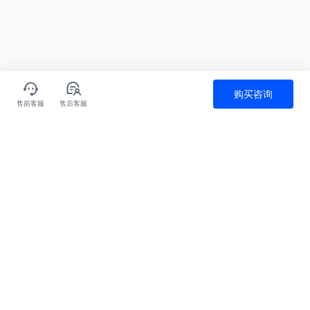
购买咨询
售前客服
售后客服
全天候售后服务
极速服务应答
客户价值为先
全方位安全保障
关于我们
产品
为什么选火山
解决方案
文档中心
云服务器