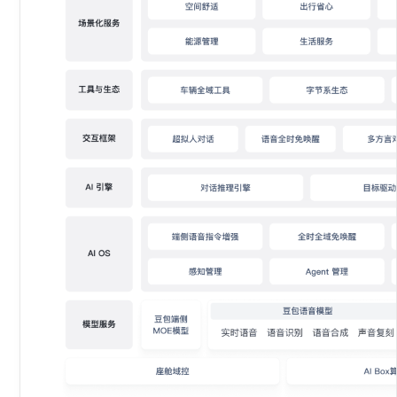
立即咨询
云
内容/Agent服务融合。车内外场景融合，跨终端的服务继
承。
一
体
立即咨询
AI
座
舱
体
验