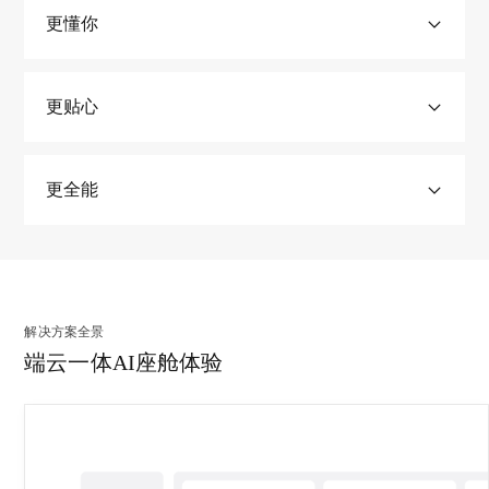
更懂你
更贴心
更全能
自然语言总结复杂模糊的场景偏好、长期/短期动态偏好，
解
解决方案全景
形成用户长短期记忆库。在交互对话、主动服务场景中融
决
入用户记忆，恰当地提供个性化服务。
端云一体AI座舱体验
方
端到端语音模型的极速对话体验。对话情绪理解，角色带
案
立即咨询
入能力。场景化理解，拟人化表达营造温暖对话氛围，让
全
AI交互兼具智能与温度。
景
端
多智能体协同，全语音交互完成复杂闭环任务。优质生态