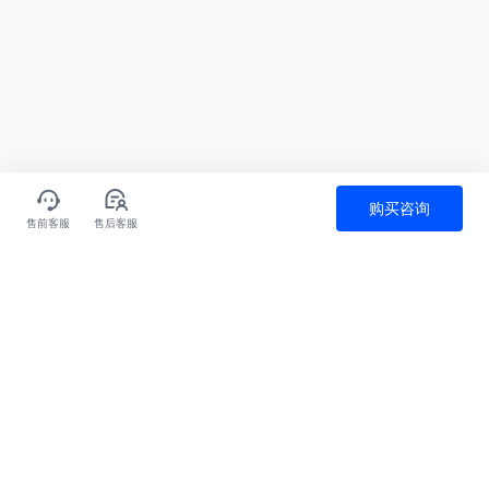
购买咨询
售前客服
售后客服
全天候售后服务
极速服务应答
客户价值为先
全方位安全保障
关于我们
产品
为什么选火山