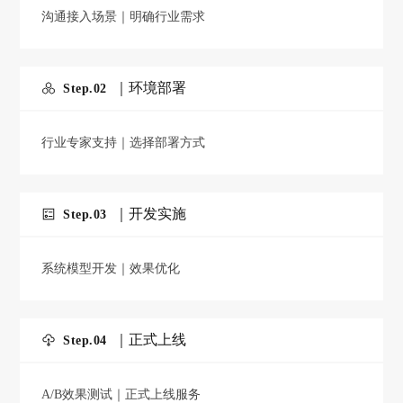
松
1v1
沟通接入场景｜明确行业需求
专
开
家
支
启
｜环境部署
持
Step.0
2
您
行业专家支持｜选择部署方式
的
数
｜开发实施
Step.0
3
字
化
系统模型开发｜效果优化
旅
程
｜正式上线
Step.0
4
A/B效果测试｜正式上线服务