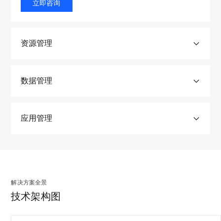
立即咨询
资源管理
数据管理
应用管理
提供容器的执行环境，支持并行计算调度，加速基因分
解
解决方案全景
析；支持计算作业直接读写TOS文件，解决大规模并行计
决
算任务的I/O和吞吐问题；支持GA4GH标准（WDL/CWL）
技术架构图
方
提供标准化、可迁移、可重复的执行环境
为生命科学特点优化TOS存储组件以及数据库；湖仓总体
案
运维管理(LAS)，及DataOps能力（DataLeap）；提供生信