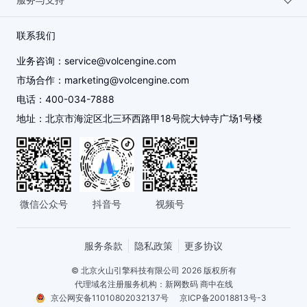
需
方
务
求
式
人才招聘
机器学习平台
金融行业
备案服务
联系我们
业务咨询：
service@volcengine.com
云信任中心
客户数据平台 VeCDP
文娱行业
服务咨询
市场合作：
marketing@volcengine.com
电话：
400-034-7888
友情链接
飞连
医疗健康行业
建议与反馈
地址：
北京市海淀区北三环西路甲18号院大钟寺广场1号楼
视频直播
传媒行业
廉洁舞弊举报
全部产品
智慧文旅
举报平台
微信公众号
抖音号
视频号
大消费
服务条款
隐私政策
更多协议
© 北京火山引擎科技有限公司 2026 版权所有
代理域名注册服务机构：新网数码 商中在线
京公网安备11010802032137号
京ICP备20018813号-3