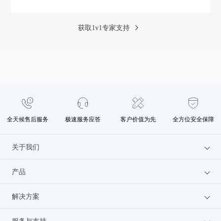
0
1
.
0
2
.
0
3
.
｜
｜
｜
获取1v1专家支持
需
环
开
求
境
发
对
部
实
接
署
施
沟
行
系
A/B
通
业
统
效
全天候售后服务
极速服务应答
客户价值为先
全方位安全保障
接
专
模
果
入
家
型
测
关于我们
场
支
开
试
景
持
发
｜
｜
｜
｜
正
产品
为什么选火山
明
选
效
式
确
择
果
上
解决方案
文档中心
云服务器
行
部
优
线
业
署
化
服
服务与支持
联系我们
GPU云服务器
汽车行业