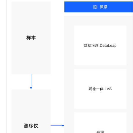
全
立即咨询
数据集管理工具； 隐私计算平台用于跨机构间数据交互
景
技
提供Workspace仓库、pipeline仓库，帮助用户从0到1完整地
立即咨询
术
构建科研分析需要的基础能力。 覆盖行业内主流的分析应
用场景。经过验证的行业最佳实践，帮助用户实现开箱即
架
用的基因数据分析
构
图
立即咨询