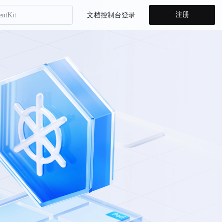
注册
entKit
文档
控制台
登录
省计划
方舟 Agent Plan
方舟 Coding Plan
山方舟
entKit
省计划