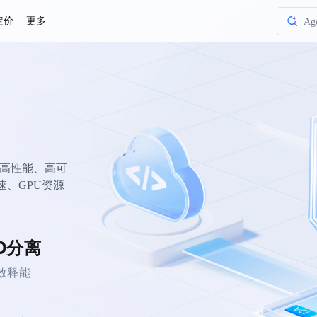
定价
更多
Ag
节
火山
火山
火
Ag
E）提供高性能、高可
节
速、GPU资源
D分离
效释能