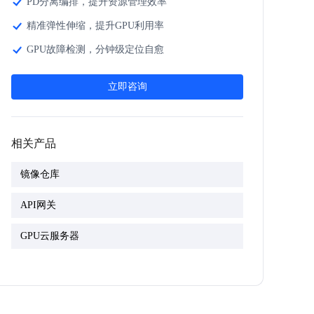
PD分离编排，提升资源管理效率
精准弹性伸缩，提升GPU利用率
立即咨询
GPU故障检测，分钟级定位自愈
相关产品
相关产品
立即咨询
API网关
镜像仓库
托管Prometheus
相关产品
文件存储vePFS
GPU云服务器
镜像仓库
对象存储
API网关
文件存储NAS
GPU云服务器