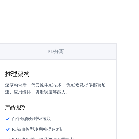
PD分离
推理架构
模型加速
PD分离
深度融合新一代云原生AI技术，为AI负载提供部署加
基于P2P技术和模型加载工具，实现百台GPU分钟级
PD分离动态调整，复合指标指导精准扩缩。
速、应用编排、资源调度等能力。
部署DeepSeek-R1-671B完整模型，极大缩短模型部署
时间。
产品优势
产品优势
PD分离编排，提升资源管理效率
产品优势
百个镜像分钟级拉取
复合指标弹性扩缩，提升GPU利用率
镜像加速支撑分钟级别服务拉起
R1满血模型冷启动提速8倍
模型加速基于RDMA网络提升8倍
立即咨询