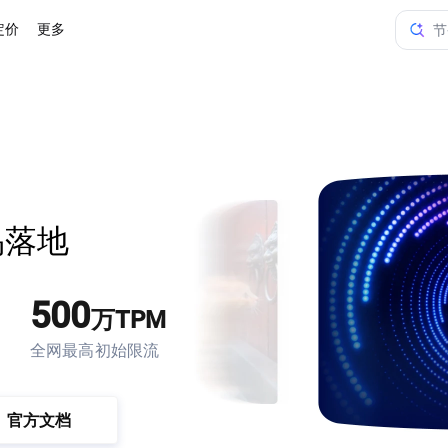
定价
更多
节
火
火
火
节
易落地
500
万TPM
全网最高初始限流
官方文档