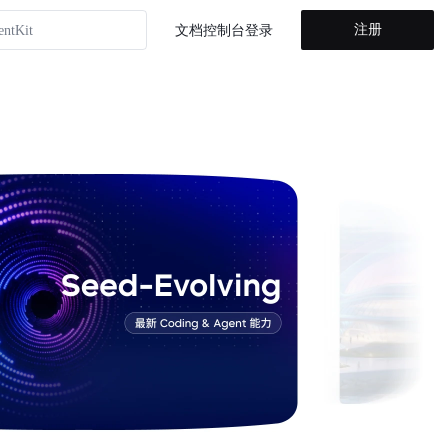
注册
entKit
文档
控制台
登录
省计划
方舟 Agent Plan
方舟 Coding Plan
山方舟
entKit
省计划