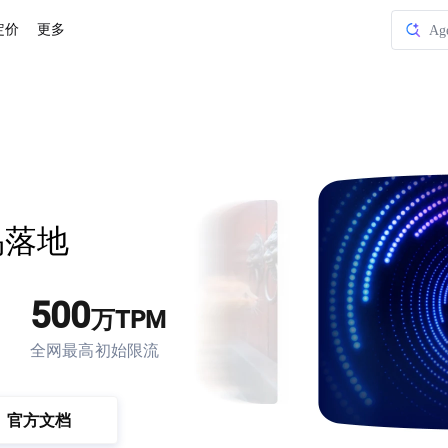
定价
更多
Ag
节
火山
火山
火
Ag
易落地
节
500
万TPM
全网最高初始限流
官方文档