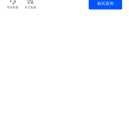
购买咨询
售前客服
售后客服
全天候售后服务
极速服务应答
客户价值为先
全方位安全保障
关于我们
产品
为什么选火山
解决方案
文档中心
云服务器
服务与支持
联系我们
GPU云服务器
汽车行业
人才招聘
机器学习平台
金融行业
备案服务
联系我们