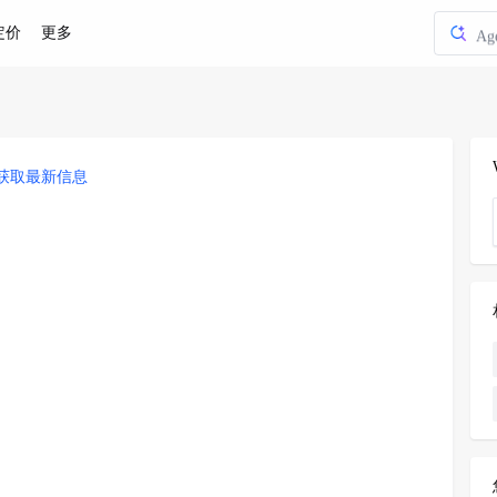
定价
更多
Ag
节
火山
火山
获取最新信息
火
Ag
节