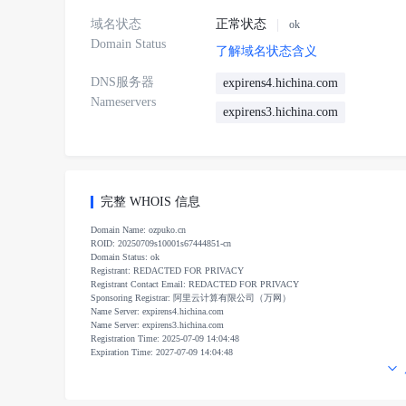
域名状态
正常状态
ok
Domain Status
了解域名状态含义
DNS服务器
expirens4.hichina.com
Nameservers
expirens3.hichina.com
完整 WHOIS 信息
Domain Name: ozpuko.cn
ROID: 20250709s10001s67444851-cn
Domain Status: ok
Registrant: REDACTED FOR PRIVACY
Registrant Contact Email: REDACTED FOR PRIVACY
Sponsoring Registrar: 阿里云计算有限公司（万网）
Name Server: expirens4.hichina.com
Name Server: expirens3.hichina.com
Registration Time: 2025-07-09 14:04:48