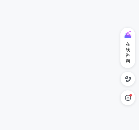
在
线
咨
询