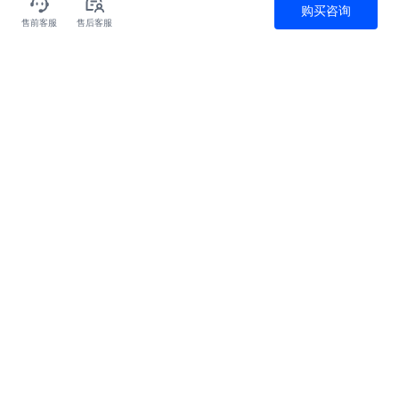
购买咨询
售前客服
售后客服
全天候售后服务
极速服务应答
客户价值为先
全方位安全保障
关于我们
产品
为什么选火山
解决方案
文档中心
云服务器
服务与支持
联系我们
GPU云服务器
汽车行业
人才招聘
机器学习平台
金融行业
备案服务
联系我们