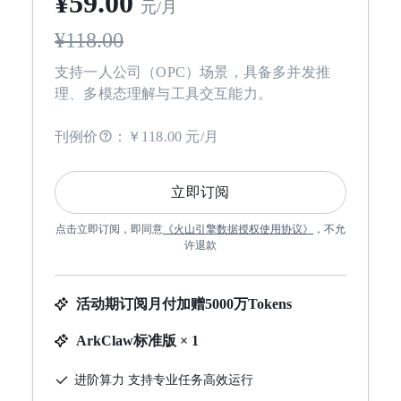
¥
59
.00
元/月
¥
118.00
支持一人公司（OPC）场景，具备多并发推
理、多模态理解与工具交互能力。
刊例价
：
￥118.00 元/月
立即订阅
点击立即订阅，即同意
《
火山引擎数据授权使用协议
》
，不允
许退款
活动期订阅月付加赠5000万Tokens
ArkClaw标准版 × 1
进阶算力 支持专业任务高效运行