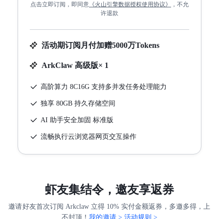
点击立即订阅，即同意
《
火山引擎数据授权使用协议
》
，不允
许退款
活动期订阅月付加赠5000万Tokens
ArkClaw 高级版× 1
高阶算力 8C16G 支持多并发任务处理能力
独享 80GB 持久存储空间
AI 助手安全加固 标准版
流畅执行云浏览器网页交互操作
虾友集结令，邀友享返券
邀请好友首次订阅 Arkclaw 立得 10% 实付金额返券，多邀多得，上
不封顶！
我的邀请 >
活动规则 >