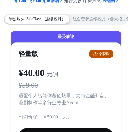
如需更多计费方式
看 Coding Plan 用量限制 >
去选购 >
单独购买 ArkClaw（连续包月）
组合套餐连续包月（含大模型订
最受欢迎
轻量版
基础体验
¥
40
.00
元/月
¥
59.00
适配个人智能体基础场景，支持金融盯盘、
漫剧制作等多行业专业Agent
刊例价
：
￥59.00 元/月