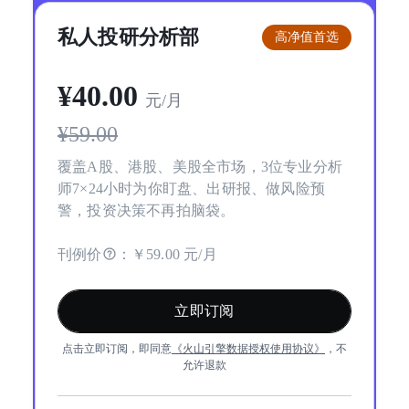
私人投研分析部
高净值首选
¥
40
.00
元/月
¥
59.00
覆盖A股、港股、美股全市场，3位专业分析
师7×24小时为你盯盘、出研报、做风险预
警，投资决策不再拍脑袋。
刊例价
：
￥59.00 元/月
立即订阅
点击立即订阅，即同意
《
火山引擎数据授权使用协议
》
，不
允许退款