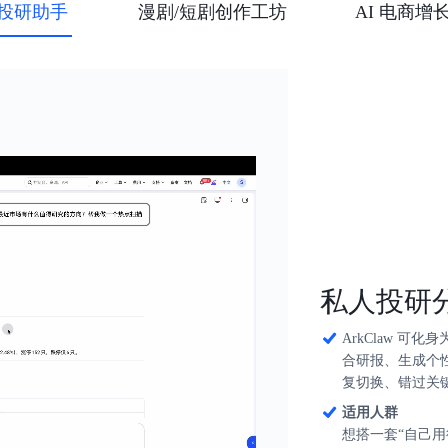
投研助手
漫剧/短剧创作工坊
AI 电商增
私人投研
ArkClaw 可
合研报、生成个性
复切换、错过关
适用人群
想搭一套“自己