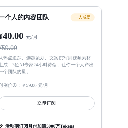
一个人的内容团队
一人成团
¥
40
.00
元/月
¥
59.00
从热点追踪、选题策划、文案撰写到视频素材
生成，3位AI专家24小时待命，让你一个人产出
一个团队的量。
刊例价
：
￥59.00 元/月
立即订阅
活动期订阅月付加赠5000万Tokens