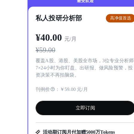
最受欢迎
私人投研分析部
高净值首选
¥
40
.00
元/月
¥
59.00
覆盖A股、港股、美股全市场，3位专业分析师
7×24小时为你盯盘、出研报、做风险预警，投
资决策不再拍脑袋。
刊例价
：
￥59.00 元/月
立即订阅
活动期订阅月付加赠5000万Tokens