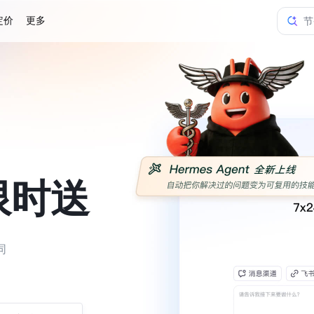
定价
更多
节
火
火
火
节
n限时送
同