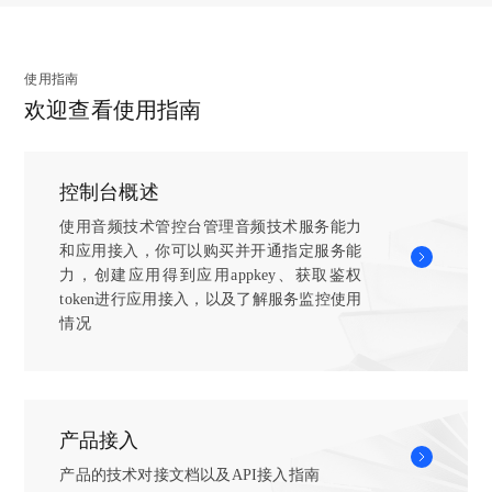
时
质
户
而
原
的
需
类
间
量
仅
这
用
场
求，
似
戳，
下
输
次
户
景，
丰
以
用
降
使用指南
入
简
人
整
富
前
户
和
几
欢迎查看使用指南
音
声，
体
听
用
可
降
分
提
•
打造一流的长音频剪辑体验，主打高品质录音，深度协同
满
音
感
word
以
低
钟
供
云端，降低长&短音频的生产门槛
足
量
的
编
一
效
的
了
听
调
多
辑
控制台概述
目
率。
任
基
立即使用
感
节
样
文
了
一
•
主打高品质录音，深度协同云端，降低短音频的生产门槛
意
于
使用音频技术管控台管理音频技术服务能力
体
会
性
档，
然
站
物
ASR
和应用接入，你可以购买并开通指定服务能
验
更
或
通
式
立即使用
料，
一
力，创建应用得到应用appkey、获取鉴权
加
者
过
剪
就
键
token进行应用接入，以及了解服务监控使用
复
设
文
辑
可
式
情况
杂，
计
本
方
以
的
而
师
了
案
克
识
简
用
解
提
隆
别
音
PS
到
供
当
（识
提
编
每
产品接入
格
前
别
供
辑
段
式
用
废
产品的技术对接文档以及API接入指南
了
设
音
转
户