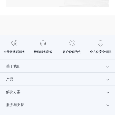
词，
一
计
频
换
音
识
键
图
对
功
色，
别
式
的
应
能
并
静
的
体
的
满
音
响
验。
内
足
片
度
而
容，
生
段），
均
简
同
成
用
衡
音
时
音
户
能
的
基
频
可
全天候售后服务
极速服务应答
客户价值为先
全方位安全保障
力，
体
于
的
以
不
验
文
需
通
仅
可
关于我们
本
求，
过
可
以
进
基
点
以
类
行
产品
于
为什么选火山
击
针
比
音
几
进
对
为
频
个
行
解决方案
文档中心
云服务器
用
Lark
内
文
高
户
容
本
亮，
服务与支持
分
docs
联系我们
GPU云服务器
汽车行业
的
的
再
段
和
编
输
次