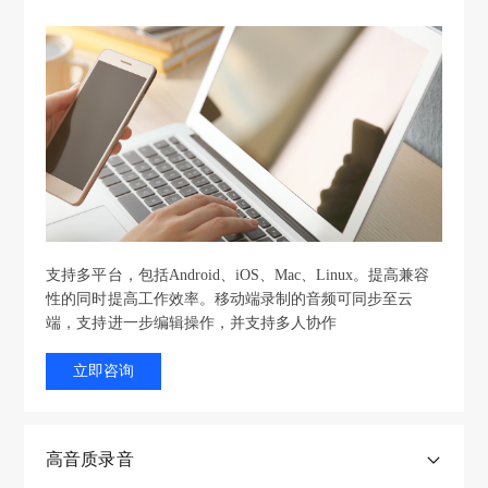
语
去
智
编
响
智
云
音
高
音
除
能
辑
度
能
端
频
质
转
无
降
文
均
配
协
格
量
文
效
噪
本
衡
乐
作
式
音
本
词/
取
转
频
实
分
配
本
水
代
换
录
际
段
乐
地
传
词
录
重
录
通
编
制
统
不
制
制
常
辑
音
新
同
剪
直
阶
在
是
有
频
录
媒
辑
接
支持多平台，包括Android、iOS、Mac、Linux。提高兼容
段，
录
个
些
剪
体
用
制
录
性的同时提高工作效率。移动端录制的音频可同步至云
环
制
比
常
辑
平
户
制
端，支持进一步编辑操作，并支持多人协作
音
境
过
较
见
软
台
通
处
频
噪
程
刚
问
件
对
常
理
立即咨询
音
中
需
题，
看
音
对
会
生
与
非
的
例
波
频
话
对
成
硬
常
场
如
形
格
的
对
高
件
常
景，
文
图
高音质录音
式
过
话
音
设
见，
去
件
很
往