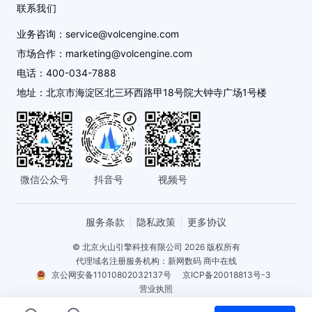
录
Figma，
辑。
人才招聘
机器学习平台
金融行业
备案服务
联系我们
入
点
制
全
ASR
就
击
的
程
业务咨询：
service@volcengine.com
提
可
一
云信任中心
客户数据平台 VeCDP
文娱行业
服务咨询
多
云
供
市场合作：
marketing@volcengine.com
以
键
段
端
的
修
删
电话：
400-034-7888
友情链接
飞连
医疗健康行业
建议与反馈
音
完
文
改
除，
地址：
北京市海淀区北三环西路甲18号院大钟寺广场1号楼
频
成，
本
语
以
进
多
视频直播
传媒行业
廉洁舞弊举报
时
音
满
行
人
间
内
足
响
实
戳，
全部产品
智慧文旅
举报平台
容，
最
度
时
可
避
好
的
协
以
免
微信公众号
的
抖音号
视频号
大消费
归
作
精
重
听
一
确
新
感
化，
到
服务条款
隐私政策
更多协议
录
效
也
字
制
果，
能
© 北京火山引擎科技有限公司 2026 版权所有
词
所
大
代理域名注册服务机构：新网数码 商中在线
够
级
带
大
京公网安备11010802032137号
京ICP备20018813号-3
智
别
来
节
营业执照
能
的
省
增值电信业务经营许可证京B2-20202418，A2.B1.B2-20202637
识