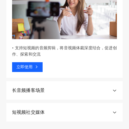
的
的
体
反
音
量
制
反
实
内
裁
馈
立即咨询
通
的
的
复
时
容
能
只
过
音
成
听，
降
会
够
能
ASR
频
本
反
噪
呈
智
零
技
再
较
复
算
现
能
散
术
去
高，
定
法，
音
推
地
将
通
因
位
可
量
荐
提
所
过
•
支持短视频的音频剪辑，将音视频体裁深度结合，促进创
此
时
以
大
合
出
有
第
作、探索和交流
基
间
将
小
适
无
的
三
于
戳
用
不
的
法
语
方
立即使用
音
以
户
一
配
汇
音
软
色
达
人
的
乐，
总
转
件
克
到
声
情
去
和
化
转
隆
最
增
况，
满
集
长音频播客场景
为
格
+TTS，
好
强，
同
足
中
文
式，
简
的
极
时
配
处
本
导
音
剪
大
结
乐
理
对
致
支
短视频社交媒体
辑
程
合
的
等，
应
音
持
效
度
配
场
非
的
频
用
果，
还
乐
景
常