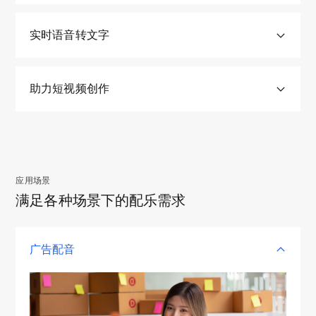
程
中
质
备
而
丰
传
难
往
中
出
视
会
由
富
输
定
有
说
现
频，
实时语音转文字
极
于
听
不
位
限
错
的
实
大
情
感
便，
到
制，
话
废
时
影
绪、
的
版
某
传
的
词、
Speech
响
场
多
本
助力短视频创作
个
统
情
静
最
景、
样
管
时
剪
况
音
enhancement
终
设
性，
理
间
辑
时
片
听
备、
因
混
段
用
常
段
感
体
此
乱，
具
户
会
进
效
裁
简
多
直接录制处理生成高音质视频，实时Speech enhancement ，
体
通
发
行
果，
的
音
人
应用场景
无需外接高价格录制设备但可达到同样的录制效果
说
常
生，
编
而
变
基
针
满足各种场景下的配乐需求
了
会
而
辑，
简
化，
于
对
立即咨询
什
下
编
而
录制过程中实时转录文字，用户可进行基于文字的音频编
音
往
对
同
么
载
辑
传
辑
提
往
话
一
内
下
阶
广告配音
统
供
多
的
份
容，
非
段
方
立即咨询
了
段
内
文
主打支持用户基于“口播”进行音频创作，同时生成的各类模
因
常
重
案
深
录
容
件
板可以服务用户进行二次创作，降低用户生产带个人特质
此
大
新
需
度
制
与
的
的创意短音频的门槛，辅助后续的视频创作
简
容
录
要