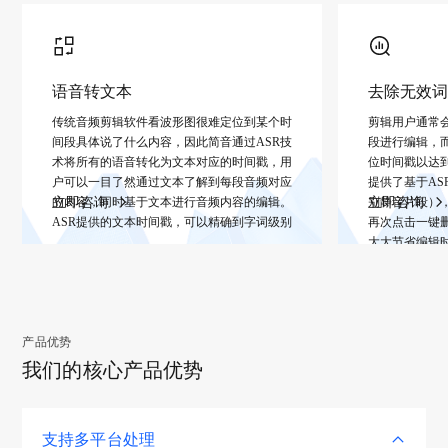
变
“听”
为
语音转文本
去除无效词
“看”，
传统音频剪辑软件看波形图很难定位到某个时
剪辑用户通常
节
间段具体说了什么内容，因此简音通过ASR技
段进行编辑，
省
术将所有的语音转化为文本对应的时间戳，用
位时间戳以达
户可以一目了然通过文本了解到每段音频对应
提供了基于A
90%
的内容，同时基于文本进行音频内容的编辑。
立即咨询
别静音片段）
立即咨询
剪
ASR提供的文本时间戳，可以精确到字词级别
再次点击一键
大大节省编辑
辑
时
间
产品优势
我们的核心产品优势
支持多平台处理