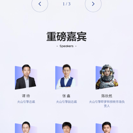
1
/
3
谭 待
张 鑫
陈欣然
火山引擎总裁
火山引擎副总裁
火山引擎即梦和剪映市场负
责人