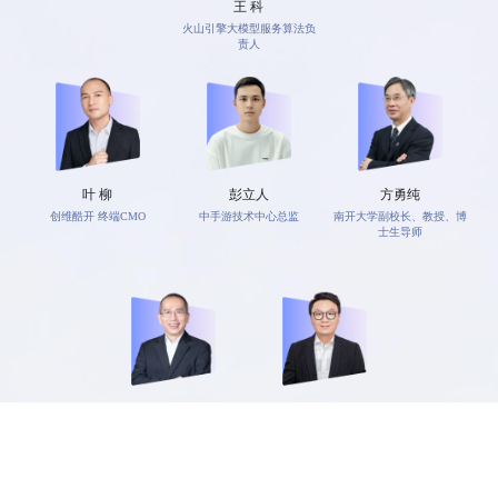
王 科
火山引擎大模型服务算法负
责人
叶 柳
彭立人
方勇纯
创维酷开 终端CMO
中手游技术中心总监
南开大学副校长、教授、博
士生导师
何志刚
李亚光
中国航空传媒有限公司副总
北京协和医院信息处大模型
经理
技术负责人