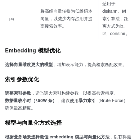
适用于
将高维向量转换为低维码本
diskann、ivf
pq
向量，以减少内存占用并提
索引算法，距
高搜索效率。
离方式为ip、
l2、consine。
Embedding 模型优化
选择向量维度更大的模型
，增加表示能力，提高检索匹配效果。
索引参数优化
调整索引参数
，适当调大索引构建参数，以提高检索精度。
数据量较小时（≤50W 条）
，建议使用
暴力索引
（Brute Force），
确保最高精度。
模型与向量化方式选择
根据业务场景选择最佳 embedding 模型与向量化方法
，以获得最