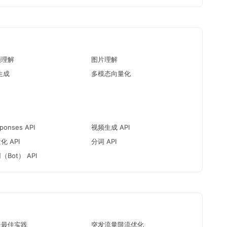
频理解
图片理解
生成
多模态向量化
ponses API
视频生成 API
化 API
分词 API
（Bot） API
账最佳实践
突发流量限流优化