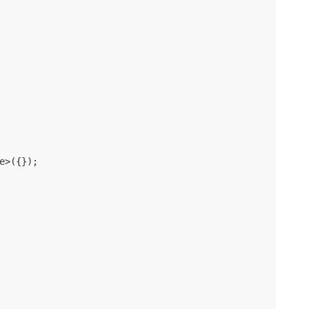
>({});
