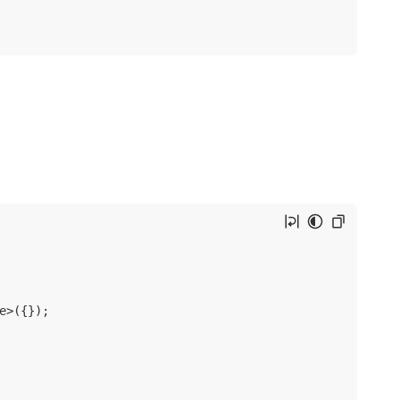
>({});
