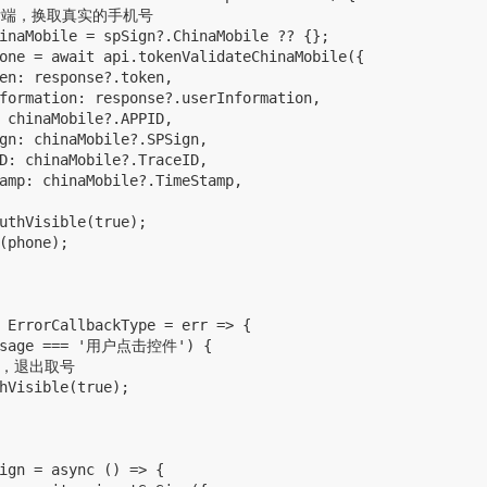
请求后端，换取真实的手机号

inaMobile = spSign?.ChinaMobile ?? {};     

one = await api.tokenValidateChinaMobile({

en: response?.token,

formation: response?.userInformation,

 chinaMobile?.APPID,

gn: chinaMobile?.SPSign,

D: chinaMobile?.TraceID,

amp: chinaMobile?.TimeStamp,

uthVisible(true);

(phone);

 ErrorCallbackType = err => {

essage === '用户点击控件') {

码，退出取号

hVisible(true);

ign = async () => {
