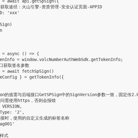
 = await api.getSpSign({

该参数获取途径：火山引擎-资质管理-安全认证页面-APPID

D: 'xxx'

Sign)



 = async () => {

enInfo = window.volcNumberAuthWebSdk.getTokenInfo;

接口获取签名参数

 = await fetchSpSign()

eConfig } = getTokenInfo({

rsion的值需与后端接口GetSPSign中的SignVersion参数一致，固定传2.0
面访问需使用https，否则会报错

 VERSION,

Type: '2',

报备连接时，使用的自定义生成的标签名称

ag001'

样式
