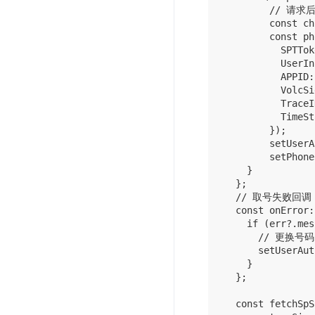
        // 
        const ch
        const ph
          SPTTok
          UserIn
          APPID:
          VolcSi
          TraceI
          TimeSt
        });

        setUserA
        setPhone
    }

  };

  // 取号失败回调

  const onError:
    if (err?.m
      // 更换号
      setUserAut
    }

  };

  const fetchSpS