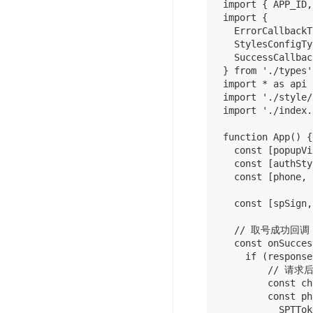
import { APP_ID,
import {

  ErrorCallbackT
  StylesConfigTy
  SuccessCallbac
} from './types';
import * as api 
import './style/
import './index.
function App() {

  const [popupVi
  const [authSty
  const [phone, 
  const [spSign,
  // 取号成功回调

  const onSucces
    if (response
        // 
        const ch
        const ph
          SPTTok