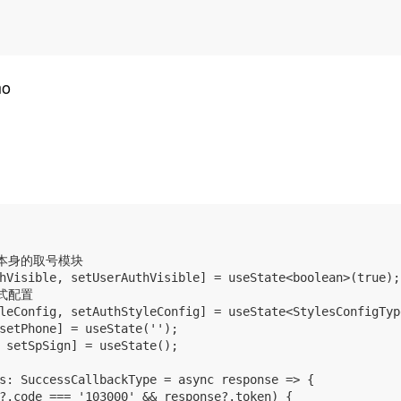
mo
本身的取号模块

hVisible, setUserAuthVisible] = useState<boolean>(true);

式配置

leConfig, setAuthStyleConfig] = useState<StylesConfigType
setPhone] = useState('');

 setSpSign] = useState();

s: SuccessCallbackType = async response => {

?.code === '103000' && response?.token) {
