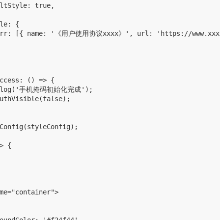
ltStyle: true,

le: {

eArr: [{ name: '《用户使用协议xxxx》', url: 'https://www.xx
ccess: () => {

le.log('手机掩码初始化完成');

uthVisible(false);

Config(styleConfig);

> {

me="container">
