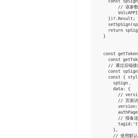
    const spSign
        // 
        VolcAPPI
    })?.Result;

    setSpSign(sp
    return spSign
  }

  const getToken
    const getTok
    // 通过后端
    const spSign
    const { styl
      spSign，

      data: {

        // ve
        // 页
        version:
        authPage
        // 
        tagid:'t
      },

      // 使用默认