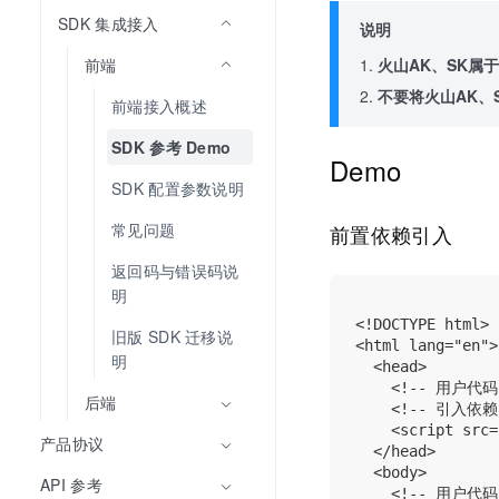
SDK 集成接入
说明
前端
火山AK、SK属
不要将火山AK、
前端接入概述
SDK 参考 Demo
Demo
SDK 配置参数说明
常见问题
前置依赖引入
返回码与错误码说
明
<!DOCTYPE html>

旧版 SDK 迁移说
<html lang="en">

明
  <head>

    <!-- 用户代码 
后端
    <!-- 引入依赖 
    <script src=
产品协议
  </head>

  <body>

API 参考
    <!-- 用户代码 