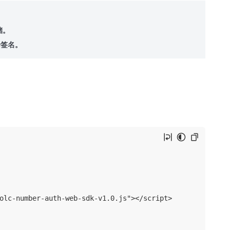
储。
于签名。
olc-number-auth-web-sdk-v1.0.js"></script>
