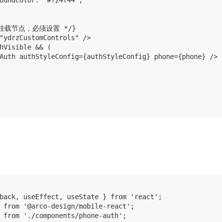
oundColor: '#f24f44',

组件挂载节点，必须设置 */}

"ydrzCustomControls" />

hVisible && (

Auth authStyleConfig={authStyleConfig} phone={phone} />

back, useEffect, useState } from 'react';

 from '@arco-design/mobile-react';

 from './components/phone-auth';
