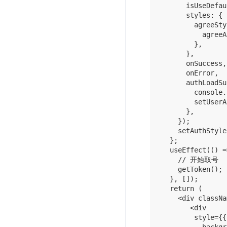
      isUseDefau
      styles: {

        agreeSty
          agre
        },

      },

      onSuccess,

      onError,

      authLoadSu
        conso
        setUserA
      },

    });

    setAuthStyle
  };

  useEffect(() =
    // 开始取号

    getToken();

  }, []);

  return (

    <div classNa
       <div

        style={{
