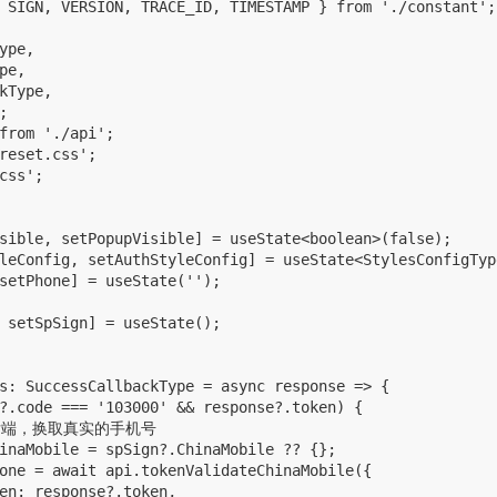
 SIGN, VERSION, TRACE_ID, TIMESTAMP } from './constant';

ype,

pe,

kType,



from './api';

reset.css';

css';

sible, setPopupVisible] = useState<boolean>(false);

leConfig, setAuthStyleConfig] = useState<StylesConfigType
setPhone] = useState('');

 setSpSign] = useState();

s: SuccessCallbackType = async response => {

?.code === '103000' && response?.token) {

请求后端，换取真实的手机号

inaMobile = spSign?.ChinaMobile ?? {};     

one = await api.tokenValidateChinaMobile({

en: response?.token,
