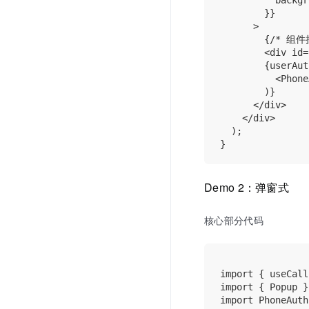
          backgr
        }}

      >

        {/* 
        <div id=
        {userAut
          <Phone
        )}

      </div>

    </div>

  );

Demo 2：弹窗式
核心部分代码
import { useCall
import { Popup }
import PhoneAuth