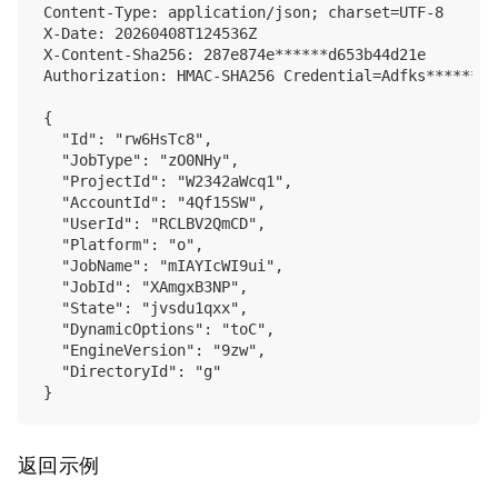
Content-Type: application/json; charset=UTF-8

X-Date: 20260408T124536Z

X-Content-Sha256: 287e874e******d653b44d21e

Authorization: HMAC-SHA256 Credential=Adfks******we
{

  "Id": "rw6HsTc8",

  "JobType": "zO0NHy",

  "ProjectId": "W2342aWcq1",

  "AccountId": "4Qf15SW",

  "UserId": "RCLBV2QmCD",

  "Platform": "o",

  "JobName": "mIAYIcWI9ui",

  "JobId": "XAmgxB3NP",

  "State": "jvsdu1qxx",

  "DynamicOptions": "toC",

  "EngineVersion": "9zw",

  "DirectoryId": "g"

返回示例