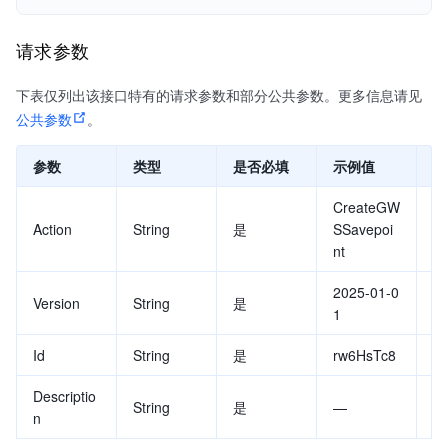
请求参数
下表仅列出该接口特有的请求参数和部分公共参数。更多信息请见
公共参数
。
参数
类型
是否必填
示例值
描
CreateGW
要
Action
String
是
SSavepoi
值
nt
a
2025-01-0
A
Version
String
是
1
值
Id
String
是
rw6HsTc8
作
Descriptio
String
是
—
描
n