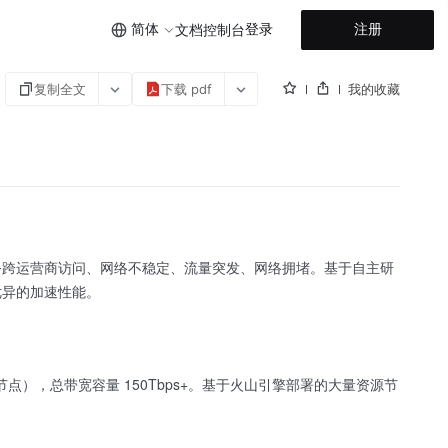
简体
登录
注册
文档
控制台
复制全文
下载 pdf
我的收藏
务跨运营商访问、网络不稳定、流量突发、网络拥堵。基于自主研
优异的加速性能。
节点），总带宽容量 150Tbps+。基于火山引擎部署的大量资源节