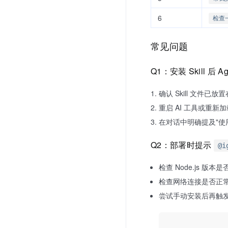
6
检查
常见问题
Q1：安装 Skill 后
确认 Skill 文件已
重启 AI 工具或重新加载 
在对话中明确提及"使用 I
Q2：部署时提示
@i
检查 Node.js 版本
检查网络连接是否正常，n
尝试手动安装后再触