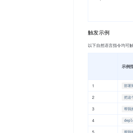
触发示例
以下自然语言指令均可触发 I
示例
1
部署到
2
把这
3
帮我
4
depl
5
帮我