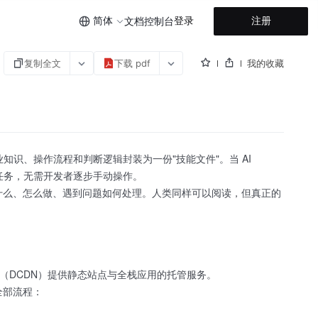
简体
登录
注册
文档
控制台
复制全文
下载 pdf
我的收藏
域的专业知识、操作流程和判断逻辑封装为一份"技能文件"。当 AI
完成专业任务，无需开发者逐步手动操作。
 AI 该做什么、怎么做、遇到问题如何处理。人类同样可以阅读，但真正的
引擎全站加速（DCDN）提供静态站点与全栈应用的托管服务。
下全部流程：