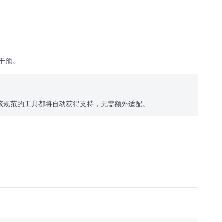
动干预。
展，任何新接入该规范的工具都将自动获得支持，无需额外适配。
在终端