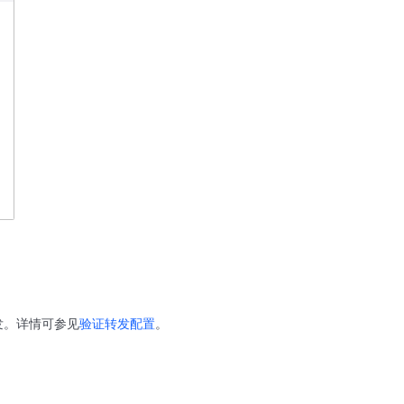
发。详情可参见
验证转发配置
。