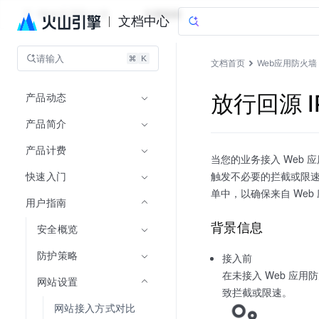
Web应用防火墙
文档指南
文档中心
请输入
文档首页
Web应用防火墙
产品动态
放行回源 I
产品简介
产品计费
当您的业务接入 Web
快速入门
触发不必要的拦截或限速
单中，以确保来自 We
用户指南
背景信息
安全概览
防护策略
接入前
在未接入 Web 应
网站设置
致拦截或限速。
网站接入方式对比