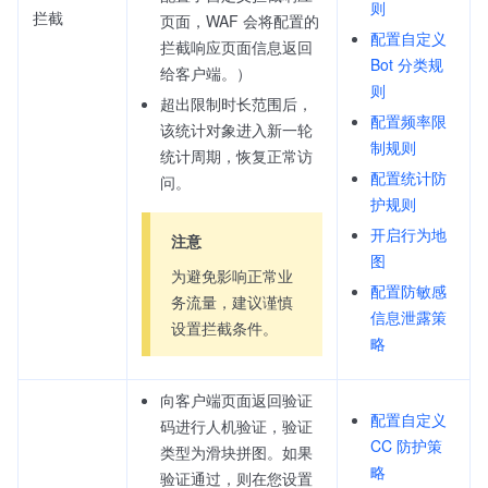
则
拦截
页面，WAF 会将配置的
配置自定义
拦截响应页面信息返回
Bot 分类规
给客户端。）
则
超出限制时长范围后，
配置频率限
该统计对象进入新一轮
制规则
统计周期，恢复正常访
配置统计防
问。
护规则
开启行为地
注意
图
为避免影响正常业
配置防敏感
务流量，建议谨慎
信息泄露策
设置拦截条件。
略
向客户端页面返回验证
配置自定义
码进行人机验证，验证
CC 防护策
类型为滑块拼图。如果
略
验证通过，则在您设置