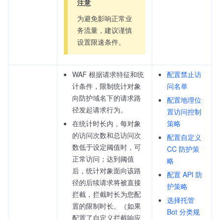
注意
为避免影响正常业
务流量，建议谨慎
设置限速条件。
WAF 根据请求特征和统
配置禁止访
计条件，限制统计对象
问名单
向防护域名下的请求路
配置地理位
径发起请求行为。
置访问控制
在统计时长内，每对象
策略
的访问次数和总访问次
配置自定义
数低于设定阈值时，可
CC 防护策
正常访问；达到阈值
略
后，统计对象面向该路
配置 API 防
径的后续请求将被直接
护策略
拦截，拦截时长为您配
选择托管
置的限制时长。（如果
Bot 分类规
配置了自定义拦截响应