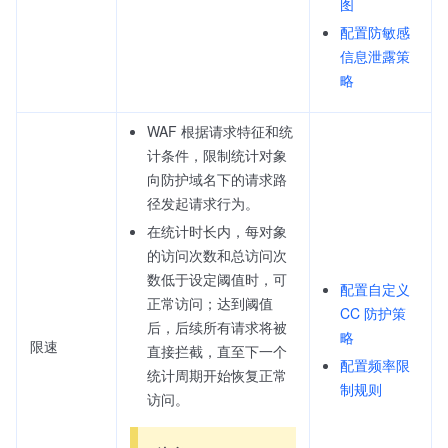
图
配置防敏感
信息泄露策
略
WAF 根据请求特征和统
计条件，限制统计对象
向防护域名下的请求路
径发起请求行为。
在统计时长内，每对象
的访问次数和总访问次
数低于设定阈值时，可
配置自定义
正常访问；达到阈值
CC 防护策
后，后续所有请求将被
略
限速
直接拦截，直至下一个
配置频率限
统计周期开始恢复正常
制规则
访问。