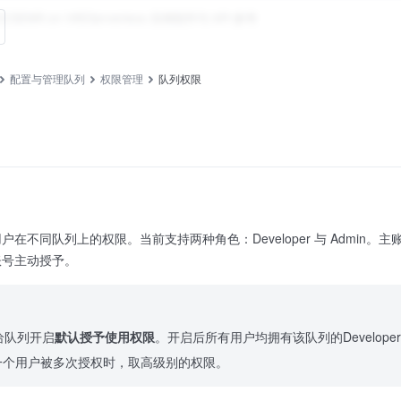
ECS
EMR on VKE
Serverless 实例
组件与 API 参考
配置与管理队列
权限管理
队列权限
在不同队列上的权限。当前支持两种角色：Developer 与 Admin
账号主动授予。
以给队列开启
默认授予使用权限
。开启后所有用户均拥有该队列的Develop
一个用户被多次授权时，取高级别的权限。