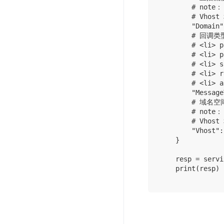
        # note：

        # Vhos
        "Domain"
        # 
        # <li>
        # <li>
        # <li>
        # <li>
        # <li>
        "Message
        # 域名
        # note：

        # Vhos
        "Vhost":
    }

    resp = servi
    print(resp)
