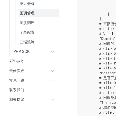
统计分析
             
                
回调管理
            }

        ],

画质测评
        # 直播流
        # note：

字幕配置
        # Vhos
        "Domain"
云端混流
        # 回
        # <li>
PHP SDK
        # <li>
        # <li>
API 参考
        # <li
        # <li>
最佳实践
        "Message
        # 是
常见问题
        # <li>
        # <li>
联系我们
        # note：

        # 回
相关协议
        "Transco
        # 域名
        # note：
