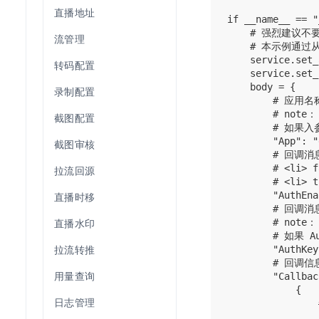
直播地址
if __name__ == "
    # 强烈建议不要
流管理
    # 本示例通过从
    service.set_
转码配置
    service.set_
    body = {

录制配置
        # 
        # note：

截图配置
        # 如果
        "App": "
截图审核
        # 回
        # <li>
拉流回源
        # <li> 
        "AuthEna
直播时移
        # 回调
直播水印
        # note：

        # 如果 
拉流转推
        "AuthKey
        # 回调信
用量查询
        "Callbac
            {

日志管理
            
                