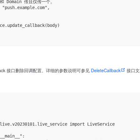
t 和 Domain 传且仅传一个。

 "push.example.com",

ce.update_callback(body)

allback 接口删除回调配置。详细的参数说明可参见
DeleteCallback
接口文
。
live.v20230101.live_service import LiveService

__main__":
