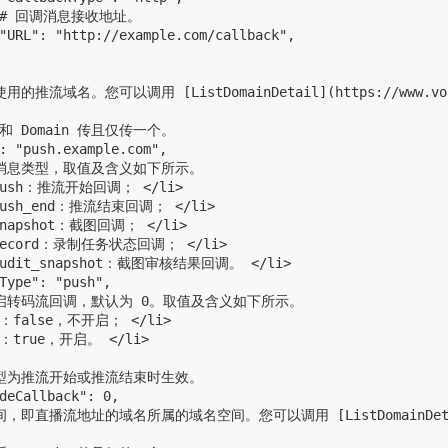
   # 回调消息接收地址。

"URL": "http://example.com/callback",

使用的推流域名。您可以调用 [ListDomainDetail](https://www.vo
t 和 Domain 传且仅传一个。

: "push.example.com",

调的消息类型，取值及含义如下所示。

 push：推流开始回调； </li>

 push_end：推流结束回调； </li>

 snapshot：截图回调； </li>

> record：录制任务状态回调； </li>

 audit_snapshot：截图审核结果回调。 </li>

Type": "push",

否开启转码流回调，默认为 0。取值及含义如下所示。

 0：false，不开启； </li>

 1：true，开启。 </li>

调类型为推流开始或推流结束时生效。

deCallback": 0,

空间，即直播流地址的域名所属的域名空间。您可以调用 [ListDomainDetail](