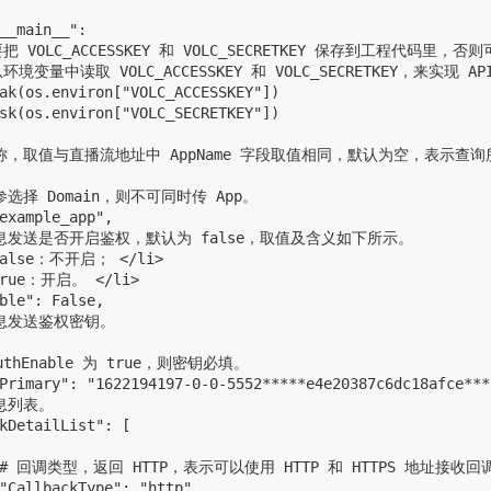
__main__":

把 VOLC_ACCESSKEY 和 VOLC_SECRETKEY 保存到工程代码里
环境变量中读取 VOLC_ACCESSKEY 和 VOLC_SECRETKEY，来实现 A
ak(os.environ["VOLC_ACCESSKEY"])

sk(os.environ["VOLC_SECRETKEY"])

应用名称，取值与直播流地址中 AppName 字段取值相同，默认为空，表示查
入参选择 Domain，则不可同时传 App。

example_app",

调消息发送是否开启鉴权，默认为 false，取值及含义如下所示。

 false：不开启； </li>

true：开启。 </li>

ble": False,

消息发送鉴权密钥。

AuthEnable 为 true，则密钥必填。

Primary": "1622194197-0-0-5552*****e4e20387c6dc18afce****
息列表。

kDetailList": [

    # 回调类型，返回 HTTP，表示可以使用 HTTP 和 HTTPS 地址接收回
"CallbackType": "http",
