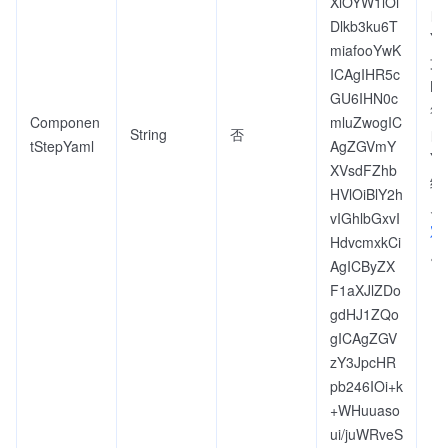
XlOYW1lOi
自
Dlkb3ku6T
Y
miafooYwK
文
ICAgIHR5c
Ba
GU6IHN0c
符
Componen
mluZwogIC
String
否
自
tStepYaml
AgZGVmY
Y
XVsdFZhb
细
HVlOiBlY2h
见
vIGhlbGxvI
定
HdvcmxkCi
。
AgICByZX
F1aXJlZDo
gdHJ1ZQo
gICAgZGV
zY3JpcHR
pb246IOi+k
+WHuuaso
ui/juWRveS