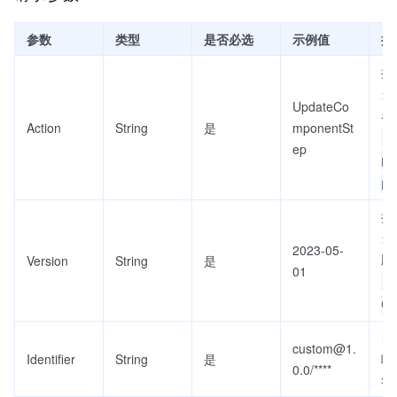
参数
类型
是否必选
示例值
描
接
当前
UpdateCo
名
Action
String
是
mponentSt
U
ep
po
p
接
当前
2023-05-
版
Version
String
是
01
2
01
自
custom@1.
Identifier
String
是
唯
0.0/****
符