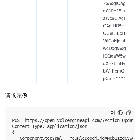
7pAogICAg
dWlDb25m
aWc6CiAgI
CAgIHR5c
GU6IElucH
V0CnNjcml
wdDogfAog
ICQoaW5w
dXRzLmNv
bW1hbmQ
pCmR******
请求示例
POST https://open.volcengineapi.com/?Action=UpdateC
Content-Type: application/json

{

  "ComponentStepYaml": "c3RlcDogdjJjdXN0b21zdGVwCmR