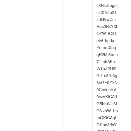
c3RlcDogdj
JjdXN0b21
zdGVwCm
Rpc3BsYXl
OYW1lOiD
oh6rlrprku
YnmraXpq
qR2Mi3mm
7TmlrAKa
W1hZ2U6I
GJ1c3lib3g
6bGF0ZXN
0CmlucHV
0czoKICAtI
G5hbWU6I
GNvbW1hb
mQKICAgI
GRpc3BsY