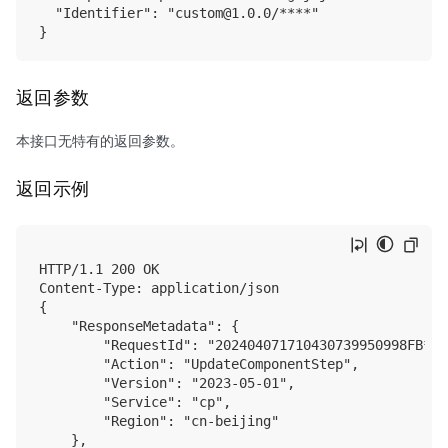
  "Identifier": "custom@1.0.0/****"

返回参数
本接口无特有的返回参数。
返回示例
HTTP/1.1 200 OK

Content-Type: application/json

{

    "ResponseMetadata": {

        "RequestId": "202404071710430739950998FB****
        "Action": "UpdateComponentStep",

        "Version": "2023-05-01",

        "Service": "cp",

        "Region": "cn-beijing"

    },
