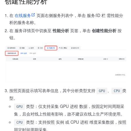
创建性能分析
在
在线服务
页面右侧服务列表中，单击 服务/ID 栏 需性能分
析的服务名称。
在 服务详情页中切换至
性能分析
页签，单击
创建性能分析
按
钮。
按照页面提示填写表单信息，其中分析类型支持
、
类
GPU
CPU
型。
类型：仅支持采集 GPU 进程 数据，按固定时间周期采
GPU
集，且会对线上性能有影响，故不建议在线上生产环境使用。
类型：支持按照 实例 或 CPU 进程 维度采集数据，按照
CPU
固定时间周期采集。