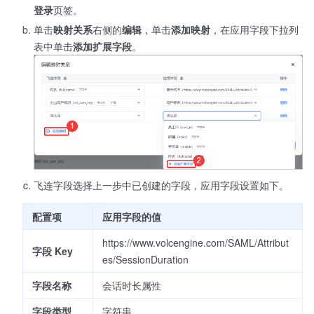
登录
页签。
单击
映射关系
右侧的
编辑
，单击
添加映射
，在应用字段下拉列
表中单击
添加扩展字段
。
飞连字段选择上一步中已创建的字段，应用字段设置如下。
配置项
应用字段的值
https://www.volcengine.com/SAML/Attribut
字段 Key
es/SessionDuration
字段名称
会话时长属性
字段类型
字符串