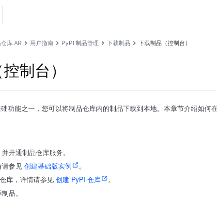
仓库 AR
用户指南
PyPI 制品管理
下载制品
下载制品（控制台）
（控制台）
基础功能之一，您可以将制品仓库内的制品下载到本地。本章节介绍如何
，并开通制品仓库服务。
情请参见
创建基础版实例
。
制品仓库，详情请参见
创建 PyPI 仓库
。
标制品。