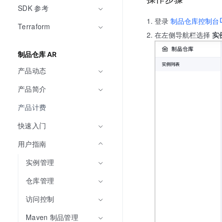
SDK 参考
登录
制品仓库控制台
Terraform
在左侧导航栏选择
实
制品仓库 AR
产品动态
产品简介
产品计费
快速入门
用户指南
实例管理
仓库管理
访问控制
Maven 制品管理