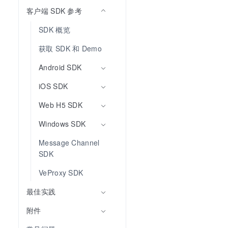
客户端 SDK 参考
SDK 概览
获取 SDK 和 Demo
Android SDK
iOS SDK
Web H5 SDK
Windows SDK
Message Channel 
SDK
VeProxy SDK
最佳实践
附件