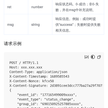
响应状态码。0-成功；非0-失
ret
number
败，并在msg中补充说明。
响应信息。例如：成功时提
msg
string
供"success"；失败时提供失败
相关信息。
请求示例
POST / HTTP/1.1

Host: xxx.xxx.xxx

Content-Type: application/json

X-Content-Timestamp: 1689585543

X-Content-Nonce: kfcv50

X-Content-Signature: 2d3891cee3dcc777ba27a29f70758c
{

    "event_id": "177165499009xxxx",

    "event_type": "status_change",

    "group_id": "690150925257885xxxx",
