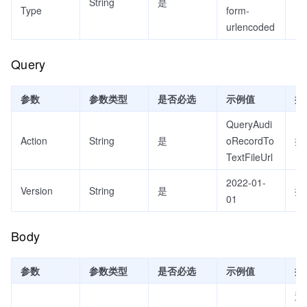
String
是
Type
form-
urlencoded
Query
参数
参数类型
是否必选
示例值
描
QueryAudi
Action
String
是
oRecordTo
接
TextFileUrl
2022-01-
Version
String
是
接
01
Body
参数
参数类型
是否必选
示例值
描
通