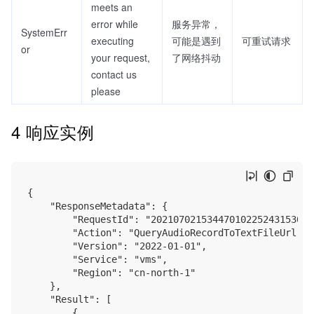
meets an
error while
服务异常，
SystemErr
executing
可能是遇到
可重试请求
or
your request,
了网络抖动
contact us
please
4 响应实例
{

    "ResponseMetadata": {

        "RequestId": "202107021534470102252431530287
        "Action": "QueryAudioRecordToTextFileUrl",

        "Version": "2022-01-01",

        "Service": "vms",

        "Region": "cn-north-1"

    },

    "Result": [

        {
