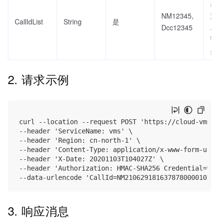
表
NM12345,
逗
CallIdList
String
是
Dcc12345
单
询
条
2. 请求示例
curl --location --request POST 'https://cloud-vms.v
--header 'ServiceName: vms' \

--header 'Region: cn-north-1' \

--header 'Content-Type: application/x-www-form-urle
--header 'X-Date: 20201103T104027Z' \

--header 'Authorization: HMAC-SHA256 Credential=***'
3. 响应消息