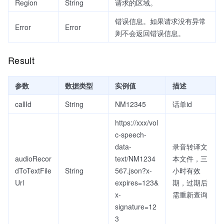
Region
String
请求的区域。
错误信息。如果请求没有异常
Error
Error
则不会返回错误信息。
Result
参数
数据类型
实例值
描述
callId
String
NM12345
话单id
https://xxx/vol
c-speech-
data-
录音转译文
audioRecor
text/NM1234
本文件，三
dToTextFile
String
567.json?x-
小时有效
Url
expires=123&
期，过期后
x-
需重新查询
signature=12
3