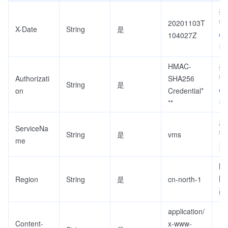
鉴
20201103T
请
X-Date
String
是
104027Z
中
引
HMAC-
鉴
Authorizati
SHA256
请
String
是
on
Credential*
中
**
引
服
ServiceNa
该
String
是
vms
me
v
区
固
Region
String
是
cn-north-1
no
application/
Content-
x-www-