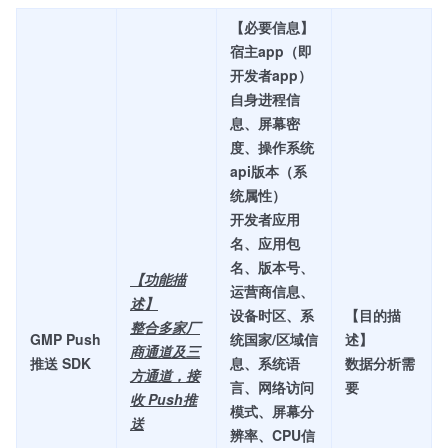
【必要信息】
宿主app（即
开发者app）
自身进程信
息、屏幕密
度、操作系统
api版本（系
统属性）
开发者应用
名、应用包
名、版本号、
【功能描
运营商信息、
述】
设备时区、系
【目的描
整合多家厂
GMP Push
统国家/区域信
述】
商通道及三
推送 SDK
息、系统语
数据分析需
方通道，接
言、网络访问
要
收 Push推
模式、屏幕分
送
辨率、CPU信