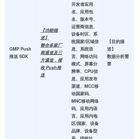
开发者应用
名、应用包
名、版本号、
运营商信息、
【功能描
设备时区、系
述】
统国家/区域信
【目的描
整合多家厂
GMP Push
息、系统语
述】
商通道及三
推送 SDK
言、网络访问
数据分析需
方通道，接
模式、屏幕分
要
收 Push推
辨率、CPU信
送
息、应用发布
渠道、MCC移
动国家码、
MNC移动网络
码、应用内语
言、应用内地
区/国家、设备
品牌、设备型
号、IP地址、