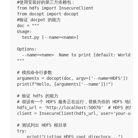
#使用安装好的第三方依赖包： 

from hdfs import InsecureClient

from docopt import docopt

#验证 docpot 的能力

doc = """

Usage:

  test.py [--name=<name>]

Options:

  --name=<name>  Name to print [default: World].

"""

# 模拟命令行参数

arguments = docopt(doc, argv=['--name=HDFS'])

print(f"Hello, {arguments['--name']}!")  

# 验证 hdfs 的能力

# 假设有一个 HDFS 服务正在运行，替换为你的 HDFS 地址

hdfs_url = 'http://localhost:50070'  # HDFS 的地址
client = InsecureClient(hdfs_url, user='your-
# 测试列出 HDFS 根目录

try:

    print("Listing HDFS root directory...")
