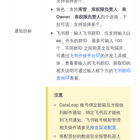
支持选择多个。
角色：支持
库管
、
库权限负责人
、
表
Owner
、
表权限负责人
四个选项，下
拉可选，支持选择多个。
通知目标
飞书群：输入飞书群ID。仅支持输入以
oc_
开头的群ID，最多可输入 100
个，不同群ID 之间用英文逗号隔开。
可通过
飞书开放平台
的开发工具模
块，查看要输入的飞书群ID。获取ID的
相关说明可通过输入框下方的
飞书群ID
查询
查看。
注意
DataLeap 账号绑定邮箱后才能收
到邮件通知，绑定飞书后才能收
到飞书通知。飞书账号映射管理
相关操作请参见
推送渠道配置
。
将配置好的数据安全报警机器人