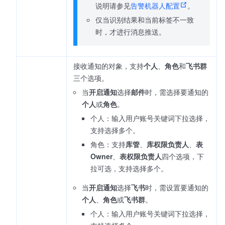
说明请参见
告警机器人配置
。
仅当识别结果和当前标签不一致
时，才进行消息推送。
接收通知的对象，支持
个人
、
角色
和
飞书群
三个选项。
当
开启通知
选择
邮件
时，需选择要通知的
个人
或
角色
。
个人：输入用户账号关键词下拉选择，
支持选择多个。
角色：支持
库管
、
库权限负责人
、
表
Owner
、
表权限负责人
四个选项，下
拉可选，支持选择多个。
当
开启通知
选择
飞书
时，需设置要通知的
个人
、
角色
或
飞书群
。
个人：输入用户账号关键词下拉选择，