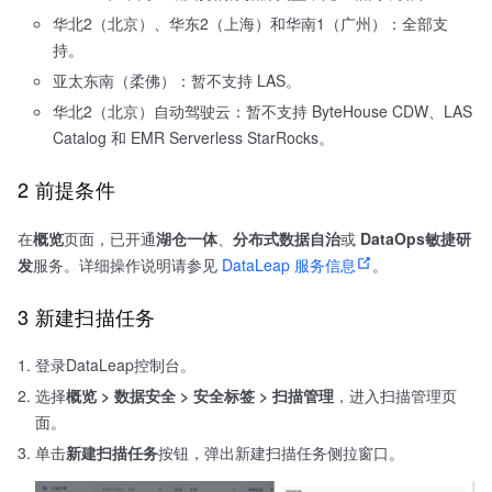
华北2（北京）、华东2（上海）和华南1（广州）：全部支
持。
亚太东南（柔佛）：暂不支持 LAS。
华北2（北京）自动驾驶云：暂不支持 ByteHouse CDW、LAS
Catalog 和 EMR Serverless StarRocks。
2 前提条件
在
概览
页面，已开通
湖仓一体
、
分布式数据自治
或
DataOps敏捷研
发
服务。详细操作说明请参见
DataLeap 服务信息
。
3 新建扫描任务
登录DataLeap控制台。
选择
概览 > 数据安全 > 安全标签 > 扫描管理
，进入扫描管理页
面。
单击
新建扫描任务
按钮，弹出新建扫描任务侧拉窗口。