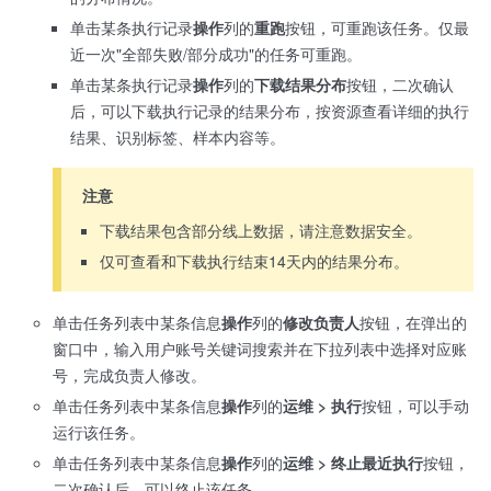
单击某条执行记录
操作
列的
重跑
按钮，可重跑该任务。仅最
近一次"全部失败/部分成功"的任务可重跑。
单击某条执行记录
操作
列的
下载结果分布
按钮，二次确认
后，可以下载执行记录的结果分布，按资源查看详细的执行
结果、识别标签、样本内容等。
注意
下载结果包含部分线上数据，请注意数据安全。
仅可查看和下载执行结束14天内的结果分布。
单击任务列表中某条信息
操作
列的
修改负责人
按钮，在弹出的
窗口中，输入用户账号关键词搜索并在下拉列表中选择对应账
号，完成负责人修改。
单击任务列表中某条信息
操作
列的
运维 > 执行
按钮，可以手动
运行该任务。
单击任务列表中某条信息
操作
列的
运维 > 终止最近执行
按钮，
二次确认后，可以终止该任务。