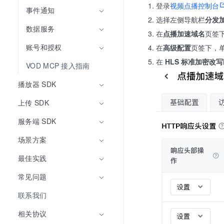
登录
视频点播控制台
事件通知
选择左侧导航栏
分发
数据服务
在
点播加速域名
页签
账号和授权
在
高级配置
页签下，
在
HLS 标准加密改写
VOD MCP 接入指南
播放器 SDK
上传 SDK
服务端 SDK
场景方案
最佳实践
常见问题
联系我们
相关协议