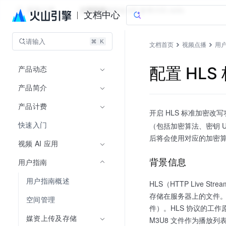
视频点播
文档指南
服务端 API 参考
VOD skills
文档中心
请输入
文档首页
视频点播
用
产品动态
配置 HL
产品简介
产品计费
开启 HLS 标准加密改写功能
快速入门
（包括加密算法、密钥 U
后将会使用对应的加密算法
视频 AI 应用
背景信息
用户指南
用户指南概述
HLS（HTTP Live 
存储在服务器上的文件。HL
空间管理
件）。HLS 协议的工作
媒资上传及存储
M3U8 文件作为播放列