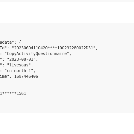
adata": {

Id": "20230604110420****100232280022D31",

: "CopyActivityQuestionnaire",

": "2023-08-01",

": "livesaas",

: "cn-north-1",

ime": 1697446406

1******1561
