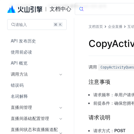
企业直播
文档指南
API 参考
aPaaS SDK 参考
文档中心
请输入
文档首页
企业直播
互
API 发布历史
CopyActi
使用前必读
API 概览
调用
CopyActivityQues
调用方法
注意事项
错误码
请求频率：单用户请
名词解释
前提条件：确保您拥
直播间管理
请求说明
直播间基础配置管理
直播间状态和直播频道配
请求方式：
POST