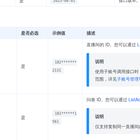
接口版本。
是
2023-08-01
是否必选
示例值
描述
直播间的 ID。您可以通过
L
说明
182*******
是
使用子账号调用接口时
2131
范围，详见
子账号管理
问卷 ID。您可以通过
ListA
181******1
说明
是
561
仅支持复制同一直播间