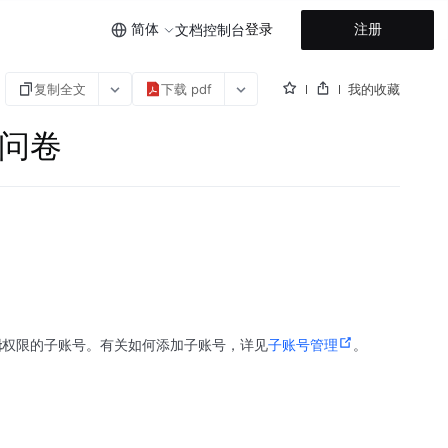
简体
登录
注册
文档
控制台
复制全文
下载 pdf
我的收藏
复制问卷
辑
权限的子账号。有关如何添加子账号，详见
子账号管理
。