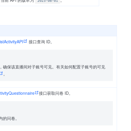
当前 API 的版本为
。
2023-08-01
istActivityAPI
接口查询 ID。
，确保该直播间对子账号可见。有关如何配置子账号的可见
。
ctivityQuestionnaire
接口获取问卷 ID。
内的问卷。