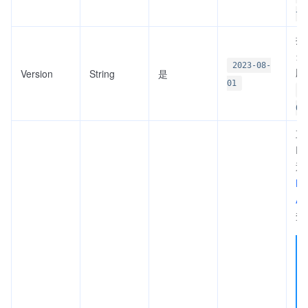
te
接
当前
2023-08-
版
Version
String
是
01
2
01
直
I
通
Lis
AP
查