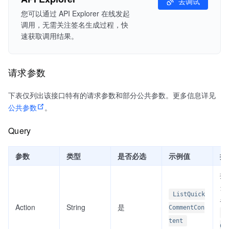
去调试
您可以通过 API Explorer 在线发起
调用，无需关注签名生成过程，快
速获取调用结果。
请求参数
下表仅列出该接口特有的请求参数和部分公共参数。更多信息详见
公共参数
。
Query
参数
类型
是否必选
示例值
描
接
当前
ListQuick
名
Action
String
是
CommentCon
L
tent
Co