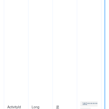
182******
ActivityId
Long
是