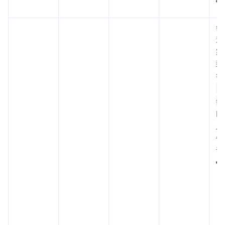
签
送
案
到
符
签
以
入
每
许