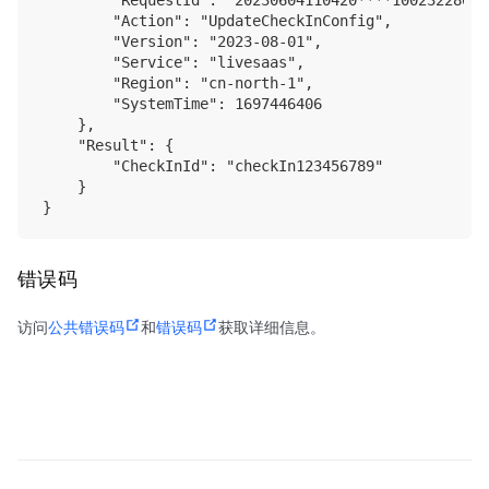
        "RequestId": "20230604110420****100232280022
        "Action": "UpdateCheckInConfig",

        "Version": "2023-08-01",

        "Service": "livesaas",

        "Region": "cn-north-1",

        "SystemTime": 1697446406

    },

    "Result": {

        "CheckInId": "checkIn123456789"

    }

错误码
访问
公共错误码
和
错误码
获取详细信息。