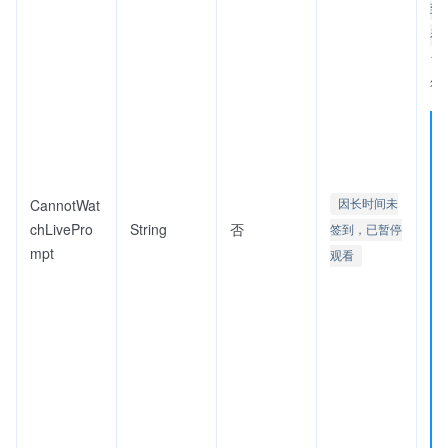
到
看
1 
符
CannotWat
因长时间未
chLivePro
String
否
签到，已暂停
mpt
观看