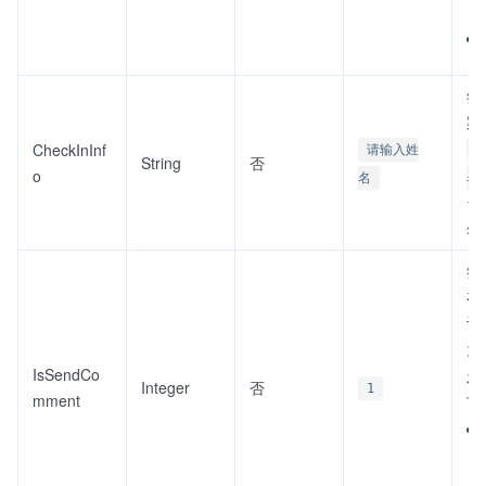
签
案
CheckInInf
请输入姓
String
否
o
名
名
1 
符
签
在
评
为
IsSendCo
发
Integer
否
1
mment
下