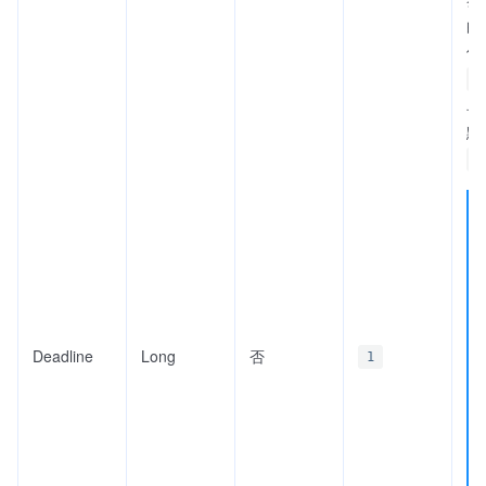
的
值
[
单
默
0
Deadline
Long
否
1