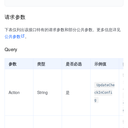
请求参数
下表仅列出该接口特有的请求参数和部分公共参数。更多信息详见
公共参数
。
Query
参数
类型
是否必选
示例值
描
接
当前
UpdateChe
名
Action
String
是
ckInConfi
U
g
ck
g
接
当前