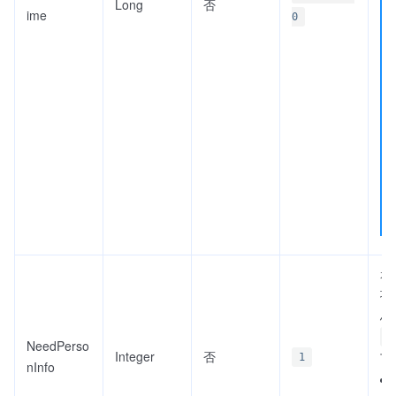
Long
否
ime
0
是
填
息
0
NeedPerso
Integer
否
下
1
nInfo