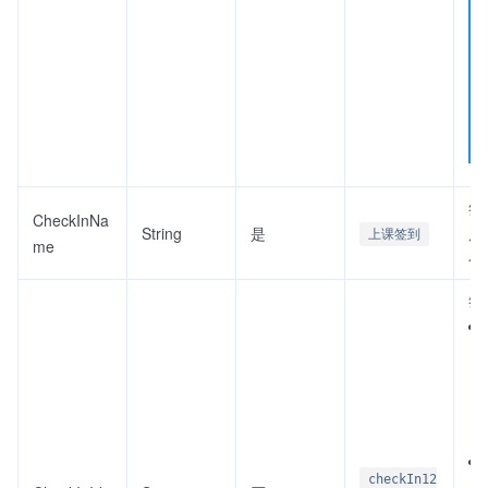
签
CheckInNa
String
是
度为
上课签到
me
个
签
checkIn12