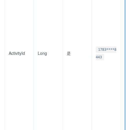
1783****8
ActivityId
Long
是
443