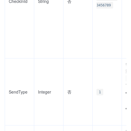
CheckInId
String
否
3456789
签
型
0
下
SendType
Integer
否
1
签