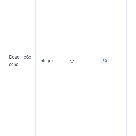
DeadlineSe
Integer
否
30
cond