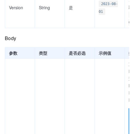
2023-08-
版
Version
String
是
01
2
01
Body
参数
类型
是否必选
示例值
描
直
I
过
Lis
I
I