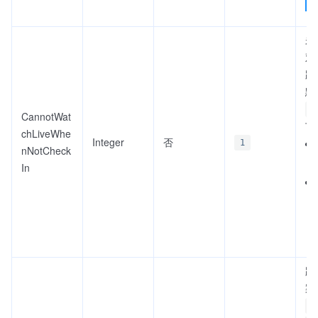
未
观
踢
默
0
CannotWat
下
chLiveWhe
Integer
否
1
nNotCheck
In
踢
案