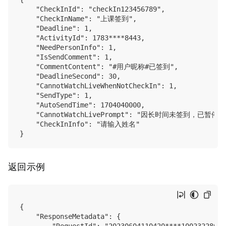
    "CheckInId": "checkIn123456789",

    "CheckInName": "上课签到",

    "Deadline": 1,

    "ActivityId": 1783****8443,

    "NeedPersonInfo": 1,

    "IsSendComment": 1,

    "CommentContent": "#用户昵称#已签到",

    "DeadlineSecond": 30,

    "CannotWatchLiveWhenNotCheckIn": 1,

    "SendType": 1,

    "AutoSendTime": 1704040000,

    "CannotWatchLivePrompt": "因长时间未签到，已暂停观
    "CheckInInfo": "请输入姓名"

返回示例
{

    "ResponseMetadata": {
