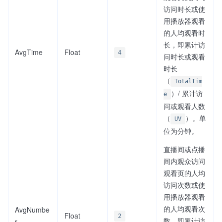
访问时长或使
用播放器观看
的人均观看时
长，即累计访
AvgTime
Float
4
问时长或观看
时长
（
TotalTim
）/ 累计访
e
问或观看人数
（
）。单
UV
位为分钟。
直播间或点播
间内观众访问
观看页的人均
访问次数或使
用播放器观看
的人均观看次
AvgNumbe
Float
2
数，即累计访
r