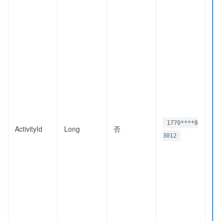
1770****8
ActivityId
Long
否
3012