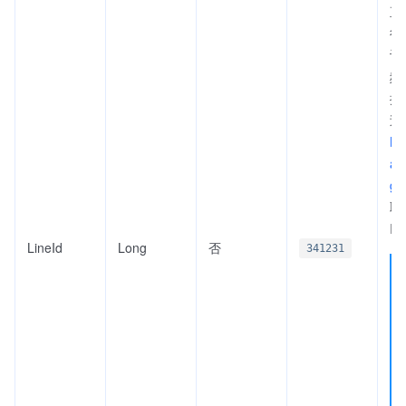
直
行
认
频
据
过
Li
an
g
取
I
LineId
Long
否
341231