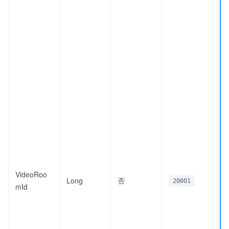
VideoRoo
Long
否
20001
mId