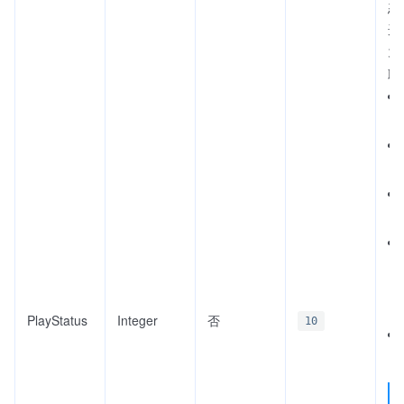
态
选
为
取
PlayStatus
Integer
否
10