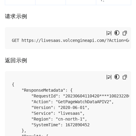
请求示例
返回示例
{

    "ResponseMetadata": {

        "RequestId": "20230604110420****100232280022
        "Action": "GetPageWatchDataAPIV2",

        "Version": "2020-06-01",

        "Service": "livesaas",

        "Region": "cn-north-1",

        "SystemTime": 1672890452

    },
