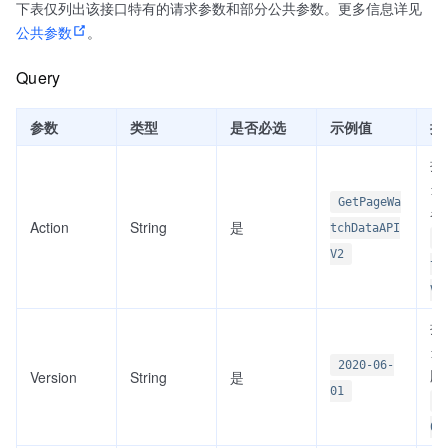
下表仅列出该接口特有的请求参数和部分公共参数。更多信息详见
公共参数
。
Query
参数
类型
是否必选
示例值
描
接
当前
GetPageWa
名
Action
String
是
tchDataAPI
G
V2
tc
V2
接
当前
2020-06-
版
Version
String
是
01
2
01