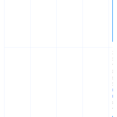
直
道
认
渠
据
过
Li
lA
获
识