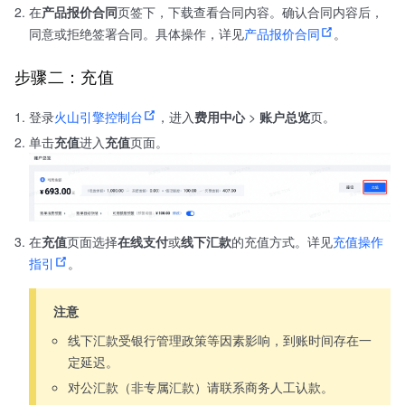
在
产品报价合同
页签下，下载查看合同内容。确认合同内容后，
同意或拒绝签署合同。具体操作，详见
产品报价合同
。
步骤二：充值
登录
火山引擎控制台
，进入
费用中心
>
账户总览
页。
单击
充值
进入
充值
页面。
在
充值
页面选择
在线支付
或
线下汇款
的充值方式。详见
充值操作
指引
。
注意
线下汇款受银行管理政策等因素影响，到账时间存在一
定延迟。
对公汇款（非专属汇款）请联系商务人工认款。